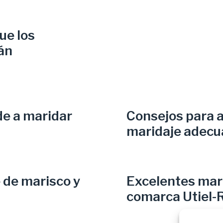
ue los
án
de a maridar
Consejos para a
maridaje adec
 de marisco y
Excelentes mari
comarca Utiel-