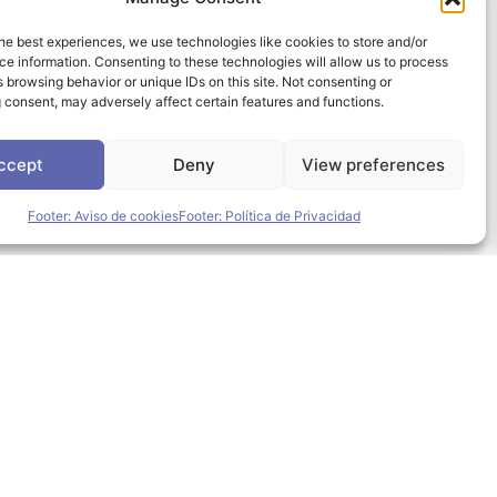
he best experiences, we use technologies like cookies to store and/or
nos con platos veganos
e information. Consenting to these technologies will allow us to process
 browsing behavior or unique IDs on this site. Not consenting or
 consent, may adversely affect certain features and functions.
ccept
Deny
View preferences
es: “pecados carnales”
Footer: Aviso de cookies
Footer: Política de Privacidad
vinos de la DO Utiel-
na.org