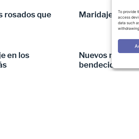
To provide t
s rosados que
Maridajes de vi
access devic
data such as
withdrawing
A
e en los
Nuevos maridaj
ás
bendecidos con 
Requena
1
2
3
4
5
utielrequena.org
CONSEJO
comunicacion@utielreque
REGULADOR