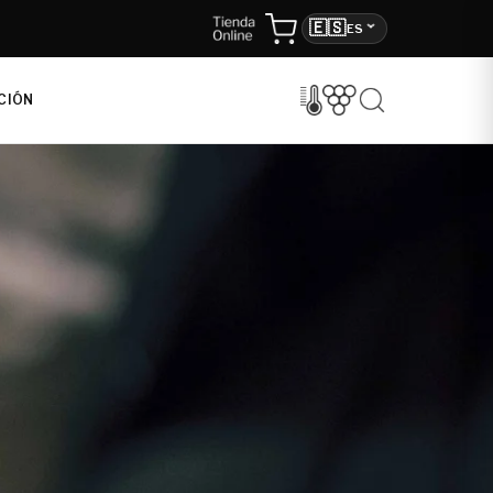
🇪🇸
ES
CIÓN