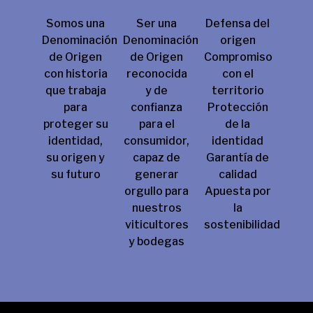
Somos una
Ser una
Defensa del
Denominación
Denominación
origen
de Origen
de Origen
Compromiso
con historia
reconocida
con el
que trabaja
y de
territorio
para
confianza
Protección
proteger su
para el
de la
identidad,
consumidor,
identidad
su origen y
capaz de
Garantía de
su futuro
generar
calidad
orgullo para
Apuesta por
nuestros
la
viticultores
sostenibilidad
y bodegas