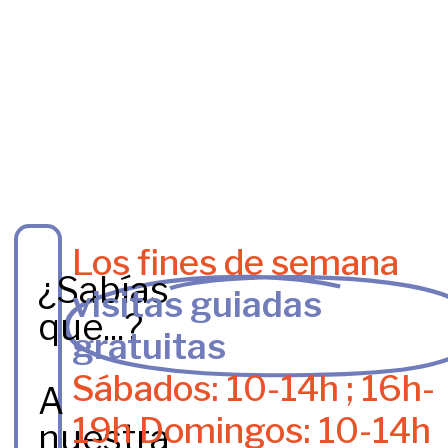
Los fines de semana
¿Sabías
visitas guiadas
que...?
gratuitas
Sábados: 10-14h ; 16h-
A
19h Domingos: 10-14h
nuestra