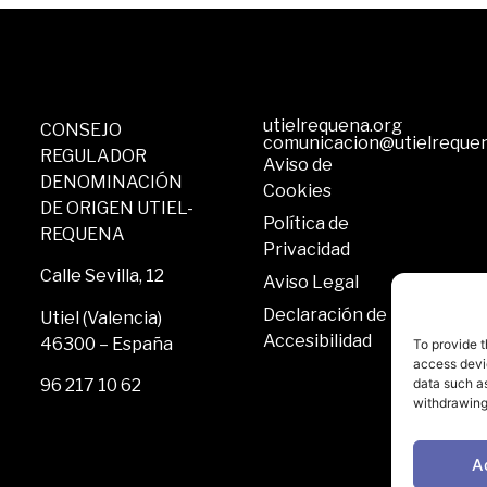
utielrequena.org
CONSEJO
comunicacion@utielreque
REGULADOR
Aviso de
DENOMINACIÓN
Cookies
DE ORIGEN UTIEL-
Política de
REQUENA
Privacidad
Calle Sevilla, 12
Aviso Legal
Declaración de
Utiel (Valencia)
Accesibilidad
46300 – España
To provide t
access devic
data such as
96 217 10 62
withdrawing
A