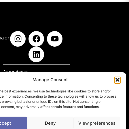
na.org
Acogidos a:
Manage Consent
he best experiences, we use technologies like cookies to store and/or
e information. Consenting to these technologies will allow us to process
 browsing behavior or unique IDs on this site. Not consenting or
 consent, may adversely affect certain features and functions.
ccept
Deny
View preferences