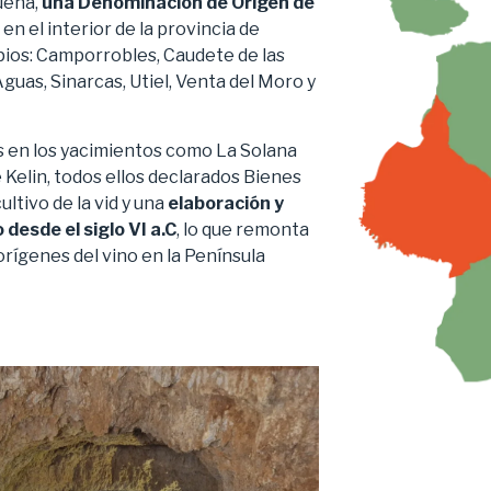
uena,
una Denominación de Origen de
en el interior de la provincia de
pios: Camporrobles, Caudete de las
uas, Sinarcas, Utiel, Venta del Moro y
 en los yacimientos como La Solana
de Kelin, todos ellos declarados Bienes
ltivo de la vid y una
elaboración y
desde el siglo VI a.C
, lo que remonta
 orígenes del vino en la Península