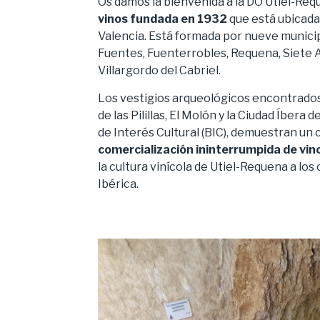
Os damos la bienvenida a la DO Utiel-Req
vinos fundada en 1932
que está ubicada 
Valencia. Está formada por nueve munici
Fuentes, Fuenterrobles, Requena, Siete Ag
Villargordo del Cabriel.
Los vestigios arqueológicos encontrados
de las Pilillas, El Molón y la Ciudad Íbera 
de Interés Cultural (BIC), demuestran un cu
comercialización ininterrumpida de vino 
la cultura vinícola de Utiel-Requena a los
Ibérica.