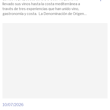
llevado sus vinos hasta la costa mediterránea a
través de tres experiencias que han unido vino,
gastronomía y costa. La Denominación de Origen
Utiel-Requena ha celebrado la primera edición
de VINEVENT Cullera, una nueva propuesta que ha
acercado sus vinos al Mediterráneo a través de tres
experiencias diseñadas para disfrutar […]
10/07/2026