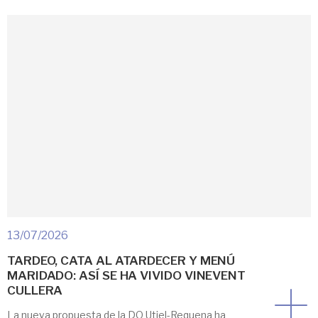
consolidada en la programación estival de Requena
que reunirá, de 19:30 a 23:30 horas, a bodegas,
gastronomía y música en directo en el incomparable
entorno […]
13/07/2026
TARDEO, CATA AL ATARDECER Y MENÚ
MARIDADO: ASÍ SE HA VIVIDO VINEVENT
CULLERA
La nueva propuesta de la DO Utiel-Requena ha