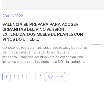
28/04/2026
VALENCIA SE PREPARA PARA ACOGER
URBANITAS DEL VINO VERSIÓN
EXTENDIDA: DOS MESES DE PLANES CON
VINOS DO UTIEL-…
Conoce los restaurantes, sus propuestas y las fechas
dentro de cada barrio La DO Utiel-Requena
presenta URbanitas del Vino versión extendida, una
iniciativa que acerca los vinos de la DO a la ciudad a
través de diferentes propuestas gastronómicas y de
ocio. Las acciones se desarrollarán durante los
meses de mayo y junio en Valencia y […]
1
2
3
…
13
Siguiente