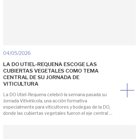
04/05/2026
LA DO UTIEL-REQUENA ESCOGE LAS
CUBIERTAS VEGETALES COMO TEMA
CENTRAL DE SU JORNADA DE
VITICULTURA
La DO Utiel-Requena celebró la semana pasada su
Jornada Vitivinícola, una acción formativa
especialmente para viticultores y bodegas de la DO,
donde las cubiertas vegetales fueron el eje central de
la jornada en un momento idóneo para verlas in situ.
En primer lugar, se visitó la parcela experimental de la
fundación Lucio Gil Fagoaga. Allí, […]