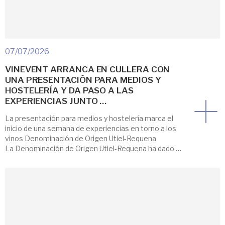
07/07/2026
VINEVENT ARRANCA EN CULLERA CON
UNA PRESENTACIÓN PARA MEDIOS Y
HOSTELERÍA Y DA PASO A LAS
EXPERIENCIAS JUNTO …
La presentación para medios y hostelería marca el
inicio de una semana de experiencias en torno a los
vinos Denominación de Origen Utiel-Requena
La Denominación de Origen Utiel-Requena ha dado el
pistoletazo de salida a VINEVENT Cullera, su nueva
propuesta para acercar los vinos de la DO al
Mediterráneo a través de experiencias
enogastronómicas junto al mar. El Hotel […]