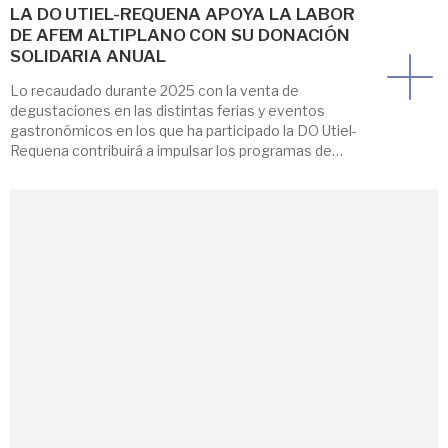
LA DO UTIEL-REQUENA APOYA LA LABOR
DE AFEM ALTIPLANO CON SU DONACIÓN
SOLIDARIA ANUAL
Lo recaudado durante 2025 con la venta de
degustaciones en las distintas ferias y eventos
gastronómicos en los que ha participado la DO Utiel-
Requena contribuirá a impulsar los programas de
prevención y sensibilización sobre Trastornos de
Conducta Alimentaria que desarrolla AFEM Altiplano
en centros educativos de la comarca. La
Denominación de Origen Utiel-Requena ha hecho […]