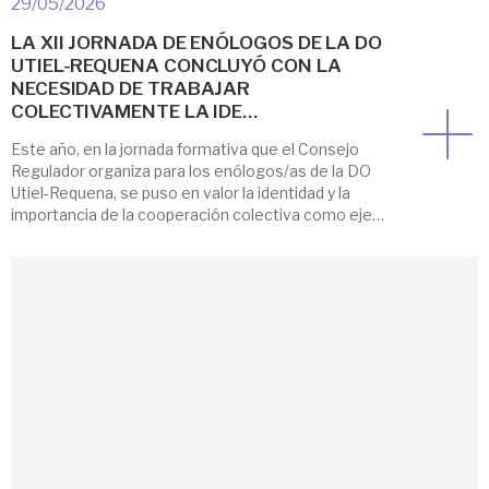
29/05/2026
LA XII JORNADA DE ENÓLOGOS DE LA DO
UTIEL-REQUENA CONCLUYÓ CON LA
NECESIDAD DE TRABAJAR
COLECTIVAMENTE LA IDE…
Este año, en la jornada formativa que el Consejo
Regulador organiza para los enólogos/as de la DO
Utiel-Requena, se puso en valor la identidad y la
importancia de la cooperación colectiva como eje
troncal de un territorio. La jornada fue dirigida por el
equipo de investigadores del CIDE-CSIC-UV-GVA que
desde el año 2018 trabaja en […]