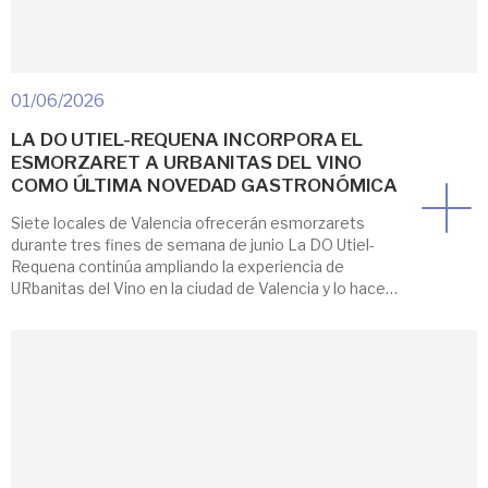
01/06/2026
LA DO UTIEL-REQUENA INCORPORA EL
ESMORZARET A URBANITAS DEL VINO
COMO ÚLTIMA NOVEDAD GASTRONÓMICA
Siete locales de Valencia ofrecerán esmorzarets
durante tres fines de semana de junio La DO Utiel-
Requena continúa ampliando la experiencia de
URbanitas del Vino en la ciudad de Valencia y lo hace
este mes de junio incorporando una de las tradiciones
gastronómicas más arraigadas de la cultura
valenciana: el esmorzaret. Como gran novedad de
esta […]