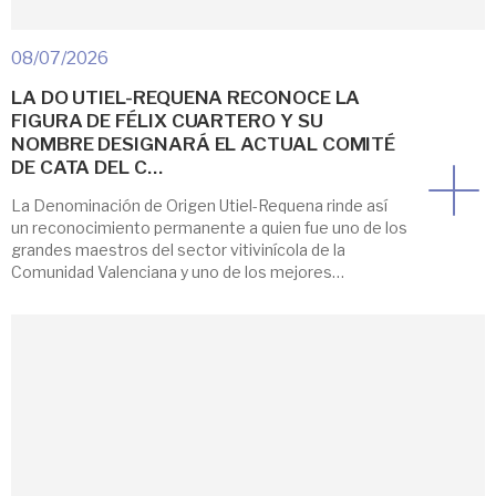
08/07/2026
LA DO UTIEL-REQUENA RECONOCE LA
FIGURA DE FÉLIX CUARTERO Y SU
NOMBRE DESIGNARÁ EL ACTUAL COMITÉ
DE CATA DEL C…
La Denominación de Origen Utiel-Requena rinde así
un reconocimiento permanente a quien fue uno de los
grandes maestros del sector vitivinícola de la
Comunidad Valenciana y uno de los mejores
colaboradores/embajadores de la DO Utiel-Requena.
El Pleno del Consejo Regulador de la Denominación
de Origen Utiel-Requena aprobó en la sesión
celebrada este martes que su […]