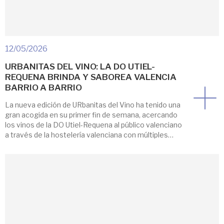
12/05/2026
URBANITAS DEL VINO: LA DO UTIEL-
REQUENA BRINDA Y SABOREA VALENCIA
BARRIO A BARRIO
La nueva edición de URbanitas del Vino ha tenido una
gran acogida en su primer fin de semana, acercando
los vinos de la DO Utiel-Requena al público valenciano
a través de la hostelería valenciana con múltiples
experiencias gastronómicas y un multitudinario
tardeo pese a la lluvia. El restaurante Casa
Pescadores fue el lugar escogido para […]