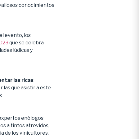
 valiosos conocimientos
el evento, los
2023
que se celebra
dades lúdicas y
ntar las ricas
 las que asistir a este
:
 expertos enólogos
s a tintos atrevidos,
a de los vinicultores.