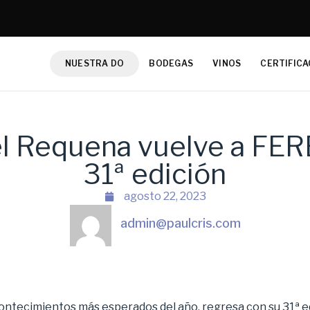
NUESTRA DO
BODEGAS
VINOS
CERTIFICA
el Requena vuelve a FER
31ª edición
agosto 22, 2023
admin@paulcris.com
ontecimientos más esperados del año, regresa con su 31ª ed