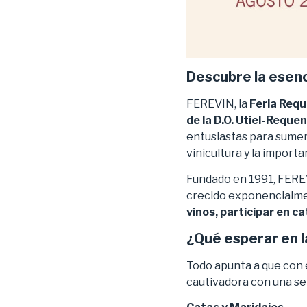
Descubre la esen
FEREVIN, la
Feria Requ
de la D.O. Utiel-Reque
entusiastas para sumer
vinicultura y la importa
Fundado en 1991, FEREVI
crecido exponencialmen
vinos, participar en c
¿Qué esperar en l
Todo apunta a que con 
cautivadora con una se