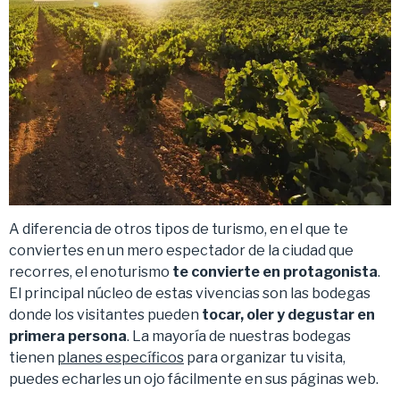
A diferencia de otros tipos de turismo, en el que te
conviertes en un mero espectador de la ciudad que
recorres, el enoturismo
te convierte en protagonista
.
El principal núcleo de estas vivencias son las bodegas
donde los visitantes pueden
tocar, oler y degustar en
primera persona
. La mayoría de nuestras bodegas
tienen
planes específicos
para organizar tu visita,
puedes echarles un ojo fácilmente en sus páginas web.