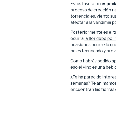
Estas fases son
especi
proceso de creación ne
torrenciales, viento s
afectar a la vendimia p
Posteriormente es el t
ocurra
la flor debe poli
ocasiones ocurre lo qu
no es fecundado y prov
Como habrás podido apr
eso el vino es una bebi
¿Te ha parecido intere
semanas? Te animamos 
encuentran las tierras 