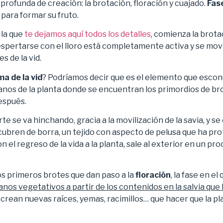
rofunda de creación: la brotación, floración y cuajado.
Fas
 para formar su fruto.
e la que
te dejamos aquí todos los detalles
, comienza la brotac
spertarse con el lloro está completamente activa y se movil
s de la vid.
ma de la vid
? Podríamos decir que es el elemento que escon
ganos de la planta donde se encuentran los primordios de br
espués.
te se va hinchando, gracia a la movilización de la savia, y s
ubren de borra, un tejido con aspecto de pelusa que ha pro
on el regreso de la vida a la planta, sale al exterior en un 
os primeros brotes que dan paso a la
floración
, la fase en el
nos vegetativos a partir de los contenidos en la salvia que 
 crean nuevas raíces, yemas, racimillos… que hacer que la p