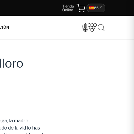
ES
CIÓN
lloro
rga, la madre
o de la vid lo has