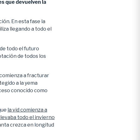
es que devuelven la
ión. En esta fase la
iza llegando a todo el
de todo el futuro
otación de todos los
e comienza a fracturar
tegido a la yema
proceso conocido como
 que
la vid comienza a
llevaba todo el invierno
lanta crezca en longitud