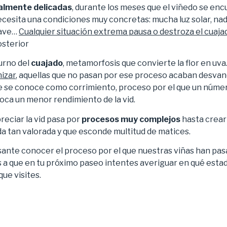
almente delicadas
, durante los meses que el viñedo se en
cesita una condiciones muy concretas: mucha luz solar, nada
uave…
Cualquier situación extrema pausa o destroza el cuajad
osterior
urno del
cuajado
, metamorfosis que convierte la flor en uv
nizar
, aquellas que no pasan por ese proceso acaban desva
e se conoce como corrimiento, proceso por el que un núme
oca un menor rendimiento de la vid.
eciar la vid pasa por
procesos muy complejos
hasta crear 
da tan valorada y que esconde multitud de matices.
sante conocer el proceso por el que nuestras viñas han pasa
a que en tu próximo paseo intentes averiguar en qué esta
que visites.