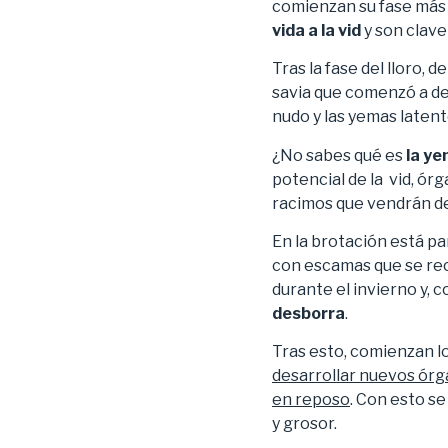
comienzan su fase más p
vida a la vid
y son clave
Tras la fase del lloro, d
savia que comenzó a de
nudo y las yemas latente
¿No sabes qué es
la ye
potencial de la vid, ór
racimos que vendrán d
En la brotación está par
con escamas que se rec
durante el invierno y, c
desborra
.
Tras esto, comienzan l
desarrollar nuevos órga
en reposo
. Con esto se
y grosor.