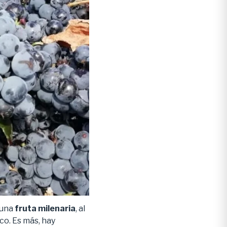
 una
fruta milenaria
, al
co. Es más, hay