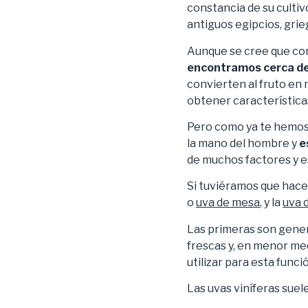
constancia de su cultiv
antiguos egipcios, gri
Aunque se cree que con 
encontramos cerca de 
convierten al fruto en
obtener característica
Pero como ya te hemos 
la mano del hombre y
e
de muchos factores y e
Si tuviéramos que hacer
o
uva de mesa
, y la
uva 
Las primeras son gen
frescas y, en menor me
utilizar para esta funci
Las uvas viníferas suel