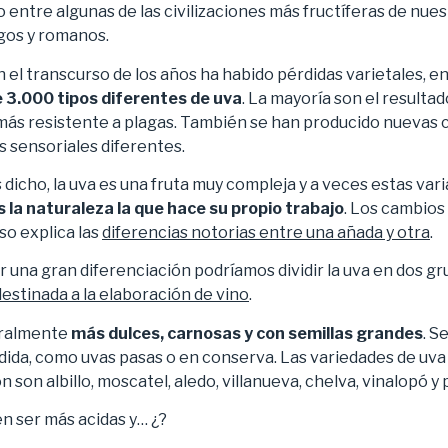
o entre algunas de las civilizaciones más fructíferas de nues
egos y romanos.
el transcurso de los años ha habido pérdidas varietales, en
3.000 tipos diferentes de uva
. La mayoría son el resulta
 más resistente a plagas. También se han producido nuevas 
s sensoriales diferentes.
dicho, la uva es una fruta muy compleja y a veces estas va
s la naturaleza la que hace su propio trabajo
. Los cambios
so explica las
diferencias notorias entre una añada y otra
.
 una gran diferenciación podríamos dividir la uva en dos gr
destinada a la elaboración de vino
.
eralmente
más dulces, carnosas y con semillas grandes
. S
dida, como uvas pasas o en conserva. Las variedades de uva
ón son albillo, moscatel, aledo, villanueva, chelva, vinalopó y
en ser más acidas y… ¿?