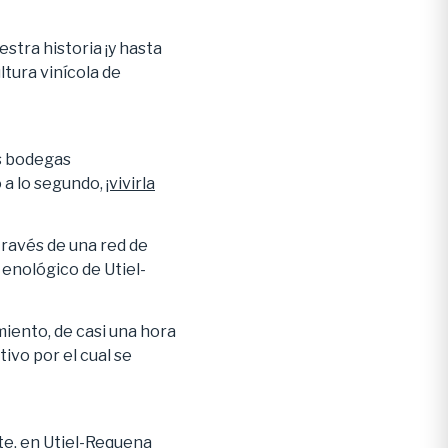
stra historia ¡y hasta
ltura vinícola de
as bodegas
 a lo segundo,
¡vivirla
través de una red de
 enológico de Utiel-
miento, de casi una hora
tivo por el cual se
e, en Utiel-Requena