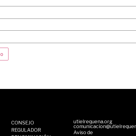
utielrequena.org
CONSEJO
comunicacion@utielreque
REGULADOR
Aviso de