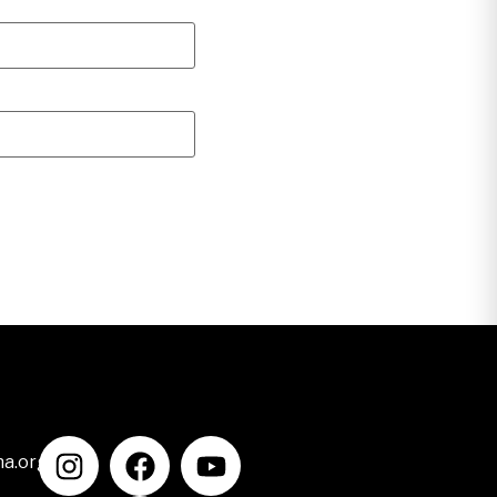
na.org