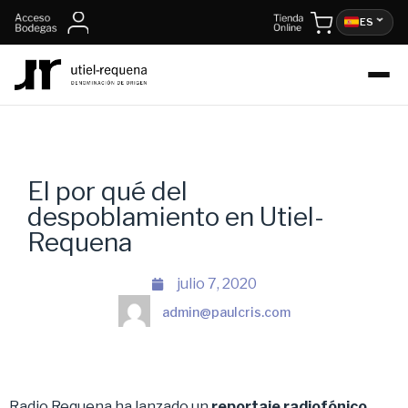
ES
El por qué del
despoblamiento en Utiel-
Requena
julio 7, 2020
admin@paulcris.com
Radio Requena ha lanzado un
reportaje radiofónico