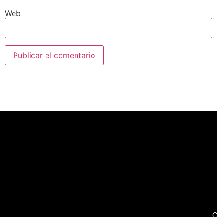
Web
C