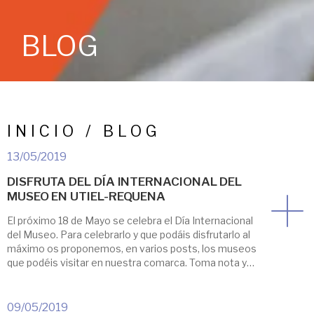
BLOG
INICIO / BLOG
13/05/2019
DISFRUTA DEL DÍA INTERNACIONAL DEL
MUSEO EN UTIEL-REQUENA
El próximo 18 de Mayo se celebra el Día Internacional
del Museo. Para celebrarlo y que podáis disfrutarlo al
máximo os proponemos, en varios posts, los museos
que podéis visitar en nuestra comarca. Toma nota y
disfruta de esta jornada conociendo la historia de
nuestro territorio. Empezamos por el municipio de
Requena. Museo Municipal de […]
09/05/2019