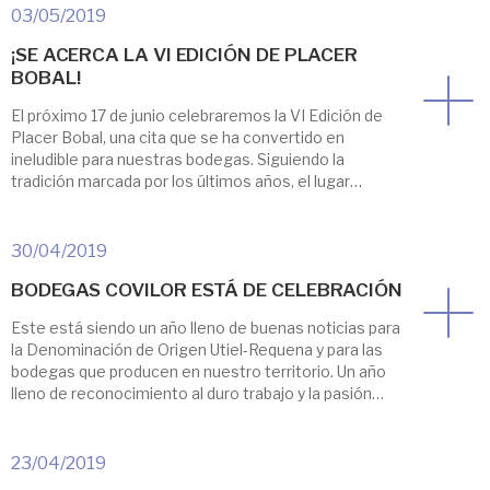
cooperativo, se […]
03/05/2019
¡SE ACERCA LA VI EDICIÓN DE PLACER
BOBAL!
El próximo 17 de junio celebraremos la VI Edición de
Placer Bobal, una cita que se ha convertido en
ineludible para nuestras bodegas. Siguiendo la
tradición marcada por los últimos años, el lugar
elegido es el Hotel Las Arenas de Valencia. Un paraje
inmejorable para presentar las creaciones de 23
bodegas con nuestra uva autóctona, […]
30/04/2019
BODEGAS COVILOR ESTÁ DE CELEBRACIÓN
Este está siendo un año lleno de buenas noticias para
la Denominación de Origen Utiel-Requena y para las
bodegas que producen en nuestro territorio. Un año
lleno de reconocimiento al duro trabajo y la pasión
invertida en unos vinos producidos con los más altos
estándares de calidad. En esta ocasión el
reconocimiento ha venido otorgado […]
23/04/2019