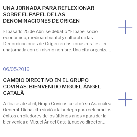
UNA JORNADA PARA REFLEXIONAR
SOBRE EL PAPEL DE LAS
DENOMINACIONES DE ORIGEN
El pasado 25 de Abril se debatió “El papel socio-
económico, medioambiental y cultural de las
Denominaciones de Origen en las zonas rurales” en
una jornada con el mismo nombre. Una cita organizada
por la Conferencia Española de Consejos
Reguladores Vinícolas (CECRV), la Red Rural Nacional
y Origen España, Asociación Española de
06/05/2019
Denominaciones de Origen. Para […]
CAMBIO DIRECTIVO EN EL GRUPO
COVIÑAS: BIENVENIDO MIGUEL ÁNGEL
CATALÁ
A finales de abril, Grupo Coviñas celebró su Asamblea
General. Dicha cita sirvió a la bodega para celebrar los
éxitos arrolladores de los últimos años y para dar la
bienvenida a Miguel Ángel Catalá, nuevo director
general. La experiencia de Catalá, que cuenta con una
larga y exitosa trayectoria profesional en el mundo