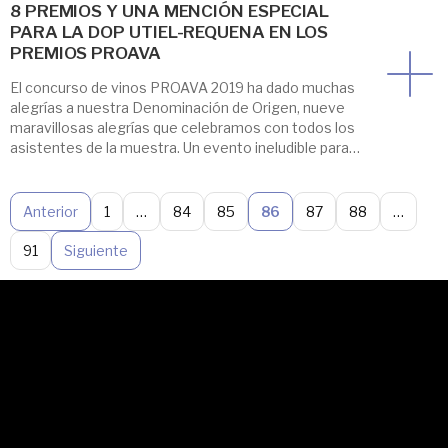
8 PREMIOS Y UNA MENCIÓN ESPECIAL
PARA LA DOP UTIEL-REQUENA EN LOS
PREMIOS PROAVA
El concurso de vinos PROAVA 2019 ha dado muchas
alegrías a nuestra Denominación de Origen, nueve
maravillosas alegrías que celebramos con todos los
asistentes de la muestra. Un evento ineludible para
los winelovers y del que os contamos todos los
detalles de la edición 2019 en este anterior post. Hoy
queremos compartir con vosotros los […]
Anterior
1
…
84
85
86
87
88
…
91
Siguiente