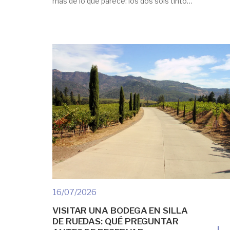
más de lo que parece: los dos sois tinto
español con vocación de crianza, los dos
acompañan una comida sin pedir permiso
y los dos tienen detrás siglos de cultura
del vino. La Bobal […]
16/07/2026
VISITAR UNA BODEGA EN SILLA
DE RUEDAS: QUÉ PREGUNTAR