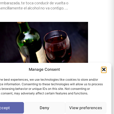
embarazada, te toca conducir de vuelta o
sencillamente el alcohol no va contigo. Y
aparece la duda incómoda: ¿pinto algo en
una cata si no voy a probar el vino? La
respuesta corta es sí, y no como premio
de consolación. […]
Manage Consent
he best experiences, we use technologies like cookies to store and/or
e information. Consenting to these technologies will allow us to process
12/07/2026
 browsing behavior or unique IDs on this site. Not consenting or
 consent, may adversely affect certain features and functions.
COMPRAR VINO ONLINE SIN
CATARLO: CÓMO NO FALLAR
ccept
Deny
View preferences
Compras a ciegas. Ese es el resumen de