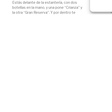
Estás delante de la estantería, con dos
botellas en la mano, y una pone “Crianza” y
la otra “Gran Reserva”. Y por dentro te
dice una vocecita: la de Gran Reserva será
mejor, ¿no? Es más años, más barrica,
más todo. Esa idea la tenemos casi todos
metida en la cabeza, y es media verdad.
[…]
Siguiente
utielrequena.org
CONSEJO
comunicacion@utielreque
REGULADOR
Aviso de
DENOMINACIÓN
Cookies
DE ORIGEN UTIEL-
Política de
REQUENA
Privacidad
Calle Sevilla, 12
Aviso Legal