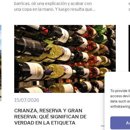
barricas, oír una explicación y acabar con
una copa en la mano. Y luego resulta que
no. Una visita bien hecha recorre el vino
desde la cepa hasta la copa, y por el
camino pasas por sitios que no tienen
nada […]
To provide t
access devic
15/07/2026
data such as
withdrawing
CRIANZA, RESERVA Y GRAN
RESERVA: QUÉ SIGNIFICAN DE
VERDAD EN LA ETIQUETA
A