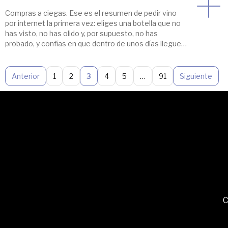
Compras a ciegas. Ese es el resumen de pedir vino
por internet la primera vez: eliges una botella que no
has visto, no has olido y, por supuesto, no has
probado, y confías en que dentro de unos días llegue a
tu puerta en buen estado y sepa a lo que esperabas.
Si te da […]
Anterior
1
2
3
4
5
…
91
Siguiente
C