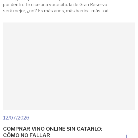
por dentro te dice una vocecita: la de Gran Reserva
será mejor, ¿no? Es más años, más barrica, más todo.
Esa idea la tenemos casi todos metida en la cabeza, y
es media verdad. […]
12/07/2026
COMPRAR VINO ONLINE SIN CATARLO:
CÓMO NO FALLAR