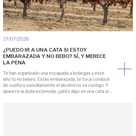
17/07/2026
¿PUEDO IR A UNA CATA SI ESTOY
EMBARAZADA Y NO BEBO? SÍ, Y MERECE
LA PENA
Te han organizado una escapada a bodegas y este
año tú no bebes. Estás embarazada, te toca conducir
de vuelta o sencillamente el alcohol no va contigo. Y
aparece la duda incómoda: ¿pinto algo en una cata si
no voy a probar el vino? La respuesta corta es sí, y no
como premio de consolación. […]