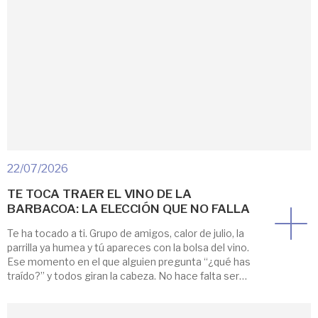
22/07/2026
TE TOCA TRAER EL VINO DE LA
BARBACOA: LA ELECCIÓN QUE NO FALLA
Te ha tocado a ti. Grupo de amigos, calor de julio, la
parrilla ya humea y tú apareces con la bolsa del vino.
Ese momento en el que alguien pregunta “¿qué has
traído?” y todos giran la cabeza. No hace falta ser
sumiller para acertar, pero sí saber una cosa que casi
nadie te cuenta: […]