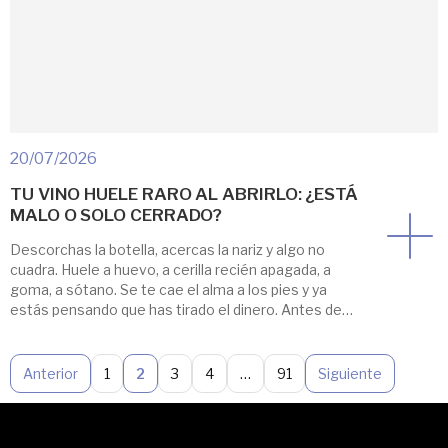
20/07/2026
TU VINO HUELE RARO AL ABRIRLO: ¿ESTÁ
MALO O SOLO CERRADO?
Descorchas la botella, acercas la nariz y algo no
cuadra. Huele a huevo, a cerilla recién apagada, a
goma, a sótano. Se te cae el alma a los pies y ya
estás pensando que has tirado el dinero. Antes de
bajar corriendo al fregadero, para. Sírvete una copa,
remuévela y cuéntale hasta diez. Muchos vinos […]
Anterior
1
2
3
4
…
91
Siguiente