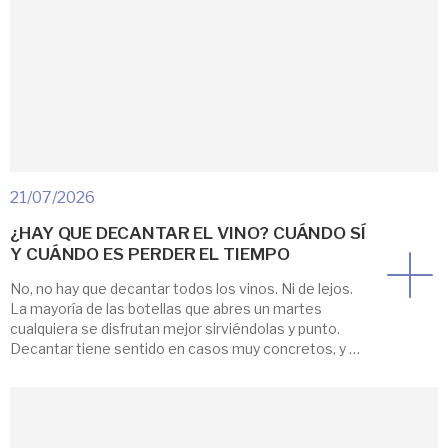
21/07/2026
¿HAY QUE DECANTAR EL VINO? CUÁNDO SÍ
Y CUÁNDO ES PERDER EL TIEMPO
No, no hay que decantar todos los vinos. Ni de lejos.
La mayoría de las botellas que abres un martes
cualquiera se disfrutan mejor sirviéndolas y punto.
Decantar tiene sentido en casos muy concretos, y en
otros es, directamente, perder el tiempo y hasta
cargarte lo que había en la copa. Aquí vas a ver […]