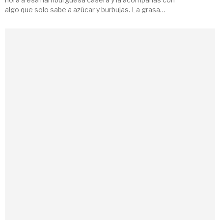
algo que solo sabe a azúcar y burbujas. La grasa
jugosa de una buena hamburguesa pide otra cosa:
pide un vino que la limpie, la equilibre y […]