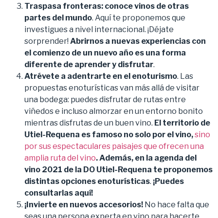
Traspasa fronteras:
conoce vinos de otras
partes del mundo
. Aquí te proponemos que
investigues a nivel internacional. ¡Déjate
sorprender!
Abrirnos a nuevas experiencias con
el comienzo de un nuevo año es una forma
diferente de aprender y disfrutar
.
Atr
évete a adentrarte en el enoturismo
. Las
propuestas enoturísticas van más allá de visitar
una bodega: puedes disfrutar de rutas entre
viñedos e incluso almorzar en un entorno bonito
mientras disfrutas de un buen vino.
El territorio de
Utiel-Requena es famoso no solo por el vino,
sino
por sus espectaculares paisajes que ofrecen una
amplia ruta del vino
. Además, en la agenda del
vino 2021 de la DO Utiel-Requena te proponemos
distintas opciones enoturí
sticas
.
¡Puedes
consultarlas aquí
!
¡Invierte en nuevos accesorios!
No hace falta que
seas una persona experta en vino para hacerte