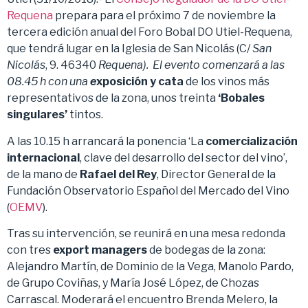
Requena
prepara para el próximo 7 de noviembre la
tercera edición anual del Foro Bobal DO Utiel-Requena,
que tendrá lugar en la Iglesia de San Nicolás (C/
San
Nicolás
, 9. 46340
Requena).
El evento comenzará a las
08.45 h con una
e
xposición y cata
de los vinos más
representativos de la zona, unos treinta
‘Bobales
singulares’
tintos.
A las 10.15 h arrancará la ponencia ‘La
comercialización
internacional
, clave del desarrollo del sector del vino’,
de la mano de
Rafael del Rey
, Director General de la
Fundación Observatorio Español del Mercado del Vino
(
OEMV
).
Tras su intervención, se reunirá en una mesa redonda
con tres
export managers
de bodegas de la zona:
Alejandro Martín, de Dominio de la Vega, Manolo Pardo,
de Grupo Coviñas, y María José López, de Chozas
Carrascal. Moderará el encuentro Brenda Melero, la