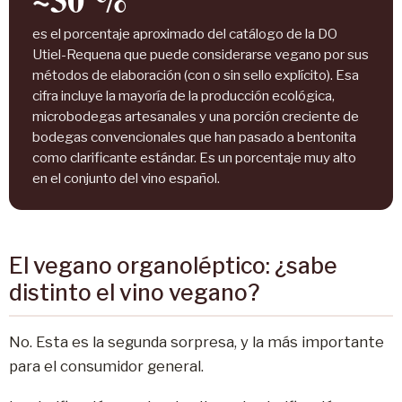
es el porcentaje aproximado del catálogo de la DO
Utiel-Requena que puede considerarse vegano por sus
métodos de elaboración (con o sin sello explícito). Esa
cifra incluye la mayoría de la producción ecológica,
microbodegas artesanales y una porción creciente de
bodegas convencionales que han pasado a bentonita
como clarificante estándar. Es un porcentaje muy alto
en el conjunto del vino español.
El vegano organoléptico: ¿sabe
distinto el vino vegano?
No. Esta es la segunda sorpresa, y la más importante
para el consumidor general.