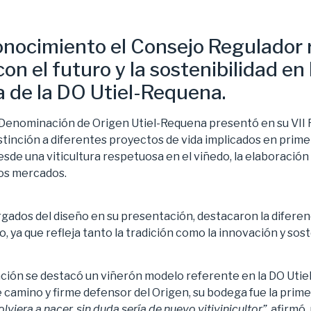
onocimiento el Consejo Regulador 
n el futuro y la sostenibilidad en 
ra de la DO Utiel-Requena.
a Denominación de Origen Utiel-Requena presentó en su VII
istinción a diferentes proyectos de vida implicados en prim
desde una viticultura respetuosa en el viñedo, la elaboració
ntos mercados.
gados del diseño en su presentación, destacaron la diferenc
ño, ya que refleja tanto la tradición como la innovación y sos
ción se destacó un viñerón modelo referente en la DO Uti
e camino y firme defensor del Origen, su bodega fue la primer
olviera a nacer, sin duda sería de nuevo vitivinicultor”
, afirmó