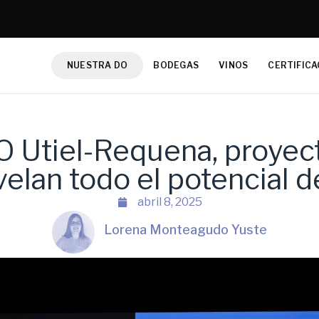
NUESTRA DO
BODEGAS
VINOS
CERTIFICA
O Utiel-Requena, proyect
elan todo el potencial d
abril 8, 2025
Lorena Monteagudo Yuste