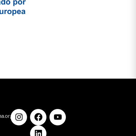
na.org