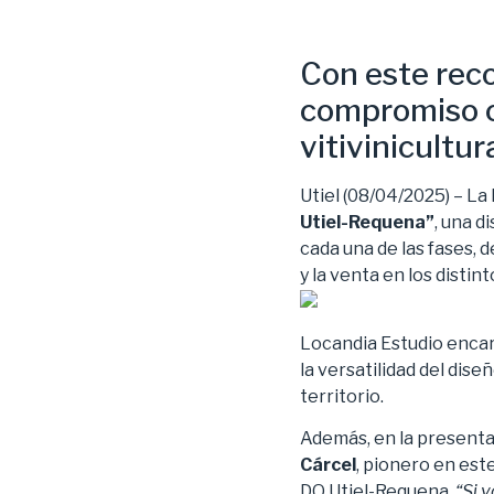
Con este rec
compromiso co
vitivinicultu
Utiel (08/04/2025) – L
Utiel-Requena”
, una d
cada una de las fases, 
y la venta en los disti
Locandia Estudio encar
la versatilidad del dise
territorio.
Además, en la presenta
Cárcel
, pionero en est
DO Utiel-Requena.
“Si v