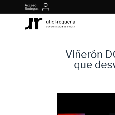
Viñerón D
que desv