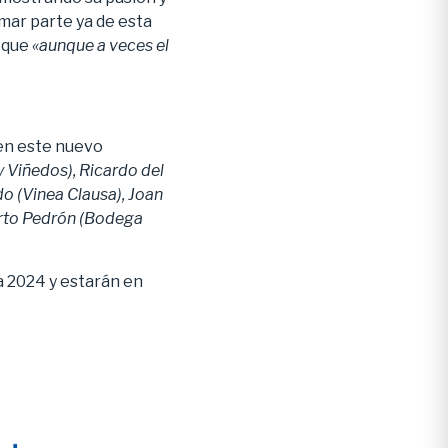
rmar parte ya de esta
a que
«aunque a veces el
 en este nuevo
 Viñedos), Ricardo del
o (Vinea Clausa), Joan
erto Pedrón (Bodega
a 2024 y estarán en