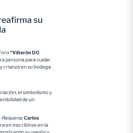
reafirma su
la
 Foro
“Viñerón DO
era persona para cuidar
n y crianza en su bodega
iación, el simbolismo y
tenibilidad de un
el-Requena:
Carlos
a en inscribirse en la
, mostrando su pasión y