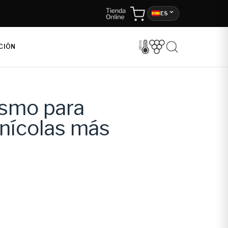
ES
CIÓN
ismo para
inícolas más