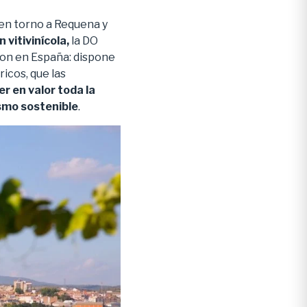
 en torno a Requena y
 vitivinícola,
la DO
on en España: dispone
icos, que las
r en valor toda la
smo sostenible
.