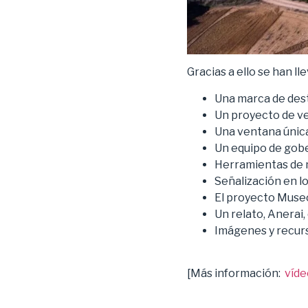
Gracias a ello se han ll
Una marca de desti
Un proyecto de ve
Una ventana única
Un equipo de gobe
Herramientas de mo
Señalización en lo
El proyecto Muse
Un relato, Anerai,
Imágenes y recurs
[Más información:
víde