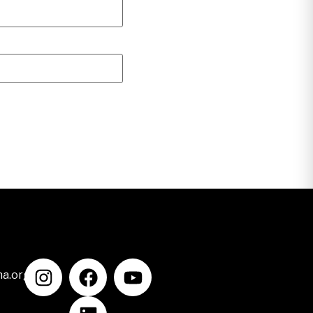
na.org