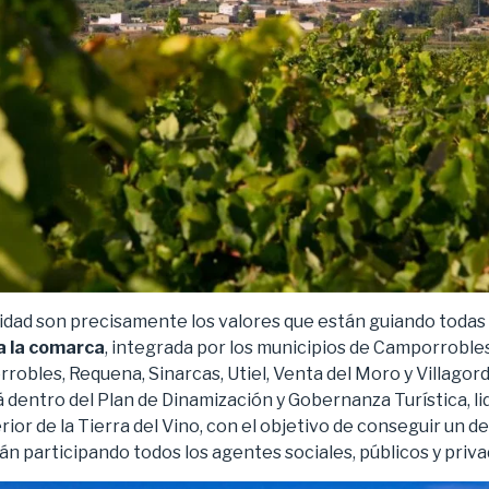
lidad son precisamente los valores que están guiando todas
a la comarca
, integrada por los municipios de Camporrobles
robles, Requena, Sinarcas, Utiel, Venta del Moro y Villagord
 dentro del Plan de Dinamización y Gobernanza Turística, li
or de la Tierra del Vino, con el objetivo de conseguir un des
stán participando todos los agentes sociales, públicos y priv