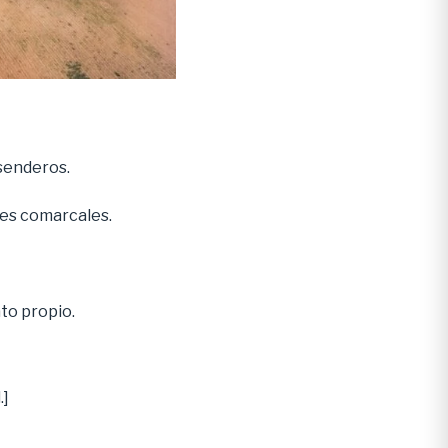
 senderos.
es comarcales.
ato propio.
.]