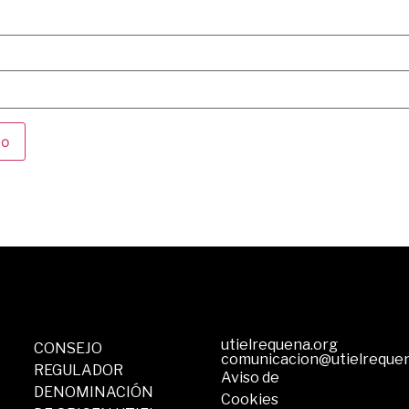
utielrequena.org
CONSEJO
comunicacion@utielreque
REGULADOR
Aviso de
DENOMINACIÓN
Cookies