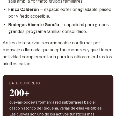
sala amplia, formato grupos familiares.
Finca Calderón
— espacio exterior agradable, paseo
por viñedo accesible.
Bodegas Vicente Gandía
— capacidad para grupos
grandes, programa familiar consolidado.
Antes de reservar, recomendable confirmar por
mensaje o llamada que aceptan menores y que tienen
actividad complementaria para los niños mientras los
adultos catan.
DATO CONCRETO
200+
cuevas-bodega forman la red subterránea bajo el
casco histórico de Requena, varias de ellas visitables.
Las cuevas son uno de los activos turísticos más