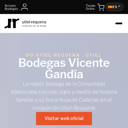
contenido
ES
DO UTIEL-REQUENA · UTIEL
Bodegas Vicente
Gandía
La mayor bodega de la Comunidad
Valenciana, con casi siglo y medio de historia
familiar y su finca Hoya de Cadenas en el
corazón de Utiel-Requena.
Visitar web oficial