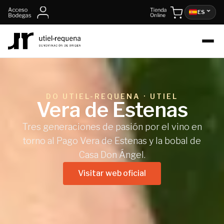
contenido
ES
DO UTIEL-REQUENA · UTIEL
Vera de Estenas
Tres generaciones de pasión por el vino en
torno al Pago Vera de Estenas y la bobal de
Casa Don Ángel.
Visitar web oficial