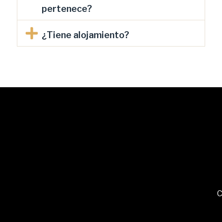
pertenece?
¿Tiene alojamiento?
C