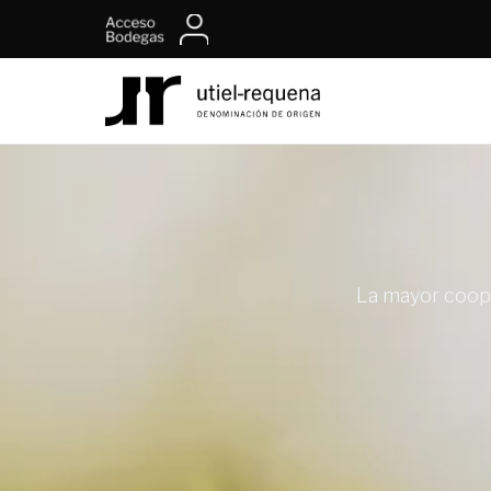
contenido
La mayor coope