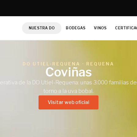
NUESTRA DO
BODEGAS
VINOS
CERTIFICA
DO UTIEL-REQUENA · REQUENA
Coviñas
rativa de la DO Utiel-Requena: unas 3.000 familias de 
torno a la uva bobal.
Visitar web oficial