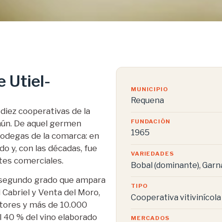
 Utiel-
MUNICIPIO
Requena
diez cooperativas de la
FUNDACIÓN
omún. De aquel germen
1965
bodegas de la comarca: en
o y, con las décadas, fue
VARIEDADES
tes comerciales.
Bobal (dominante), Gar
 segundo grado que ampara
TIPO
 Cabriel y Venta del Moro,
Cooperativa vitivinícol
ltores y más de 10.000
 40 % del vino elaborado
MERCADOS