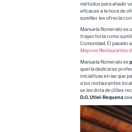
métodos para añadir val
eficaces a la hora de o
sumiller les ofrecía co
Manuela Romeralo es un
trayectoria como sumill
Comunidad. El pasado a
Mejores Restaurantes d
Manuela Romeralo es
p
quería dedicarse profes
iniciativas en las que 
a los restaurantes loca
se les dota de útiles r
D.O. Utiel-Requena
sea