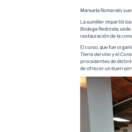
Manuela Romeralo vuelv
La sumiller impartió lo
Bodega Redonda, sede de
restauración de la com
El curso, que fue organ
Tierra del vino
y el Cons
procedentes de distint
de ofrecer un buen serv