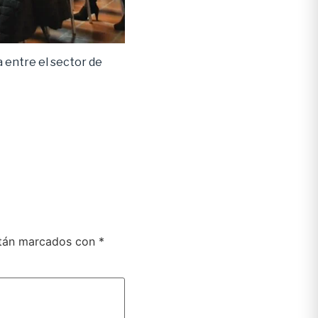
 entre el sector de
stán marcados con
*