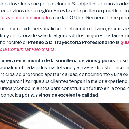
or a los vinos que proporcionan. Su objetivo era mostrarle
frecer vinos de su región. En este acto pudieron practicar to
n
los vinos seleccionados
que la DO Utiel-Requena tiene para
a reconocida personalidad en el mundo del vino, gracias a 
er y directora de sala de algunos de los mejores restauran
ño recibió el
Premio a la Trayectoria Profesional
de la
guí
e la Comunitat Valenciana
.
ionera en el mundo de la sumillería de vinos y puros
. Desd
ionalmente a la industria del vino y a través de este encue
participa, se pretende aportar calidad, conocimiento y una ex
les y garantizar que sus clientes tengan la mejor experienc
ecursos y conocimientos para construir un futuro en la zona,
 conocida por sus
vinos de excelente calidad
.