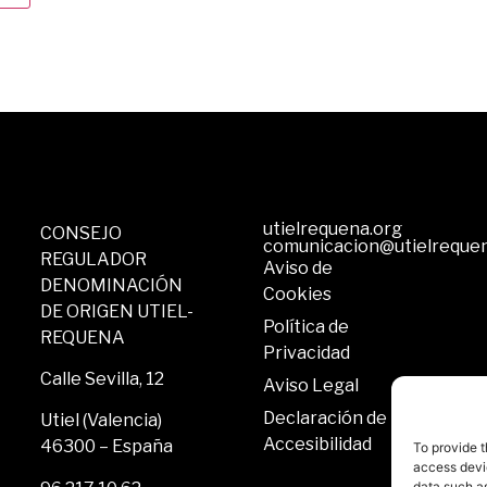
utielrequena.org
CONSEJO
comunicacion@utielreque
REGULADOR
Aviso de
DENOMINACIÓN
Cookies
DE ORIGEN UTIEL-
Política de
REQUENA
Privacidad
Calle Sevilla, 12
Aviso Legal
Declaración de
Utiel (Valencia)
Accesibilidad
46300 – España
To provide t
access devic
data such as