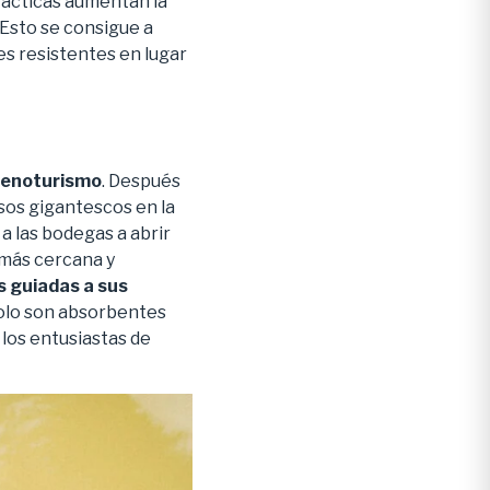
prácticas aumentan la
 Esto se consigue a
es resistentes en lugar
enoturismo
. Después
sos gigantescos en la
 a las bodegas a abrir
 más cercana y
s guiadas a sus
olo son absorbentes
 los entusiastas de