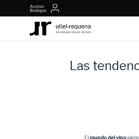
Las tendenc
El
mundo del vino
siemp