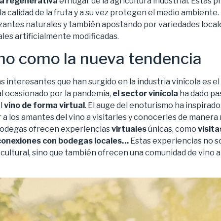
ra regenerativa
en lugar de la agricultura industrial. Estas 
la calidad de la fruta y a su vez protegen el medio ambiente.
lizantes naturales y también apostando por variedades local
les artificialmente modificadas.
mo como la nueva tendencia
 interesantes que han surgido en la industria vinícola es el
l ocasionado por la pandemia,
el sector vinícola
ha dado pa
el
vino de forma virtual
. El auge del enoturismo ha inspirado
r a los amantes del vino a visitarles y conocerles de manera
bodegas ofrecen experiencias
virtuales
únicas, como
visita
 conexiones con bodegas locales…
Estas experiencias no s
 cultural, sino que también ofrecen una comunidad de vino a