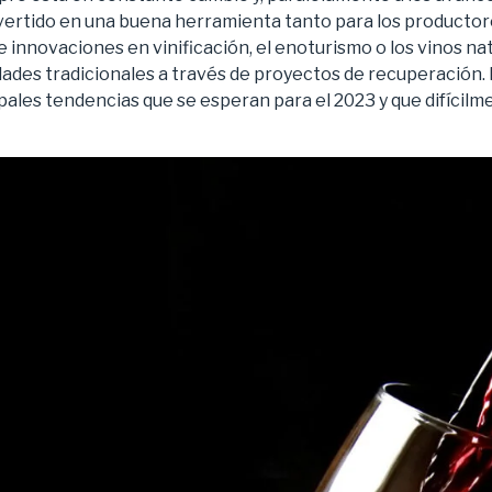
ertido en una buena herramienta tanto para los productor
 innovaciones en vinificación, el enoturismo o los vinos nat
ades tradicionales a través de proyectos de recuperación. E
pales tendencias que se esperan para el 2023 y que difícil