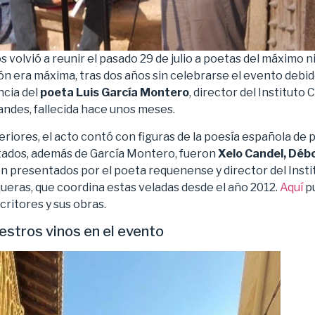
 volvió a reunir el pasado 29 de julio a poetas del máximo ni
 era máxima, tras dos años sin celebrarse el evento debido
ncia del
poeta Luis García Montero
, director del Instituto
ndes, fallecida hace unos meses.
iores, el acto contó con figuras de la poesía española de pr
vitados, además de García Montero, fueron
Xelo Candel, Déb
on presentados por el poeta requenense y director del Inst
ueras, que coordina estas veladas desde el año 2012.
Aquí
pu
critores y sus obras.
stros vinos en el evento