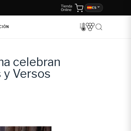
ES
CIÓN
na celebran
s y Versos