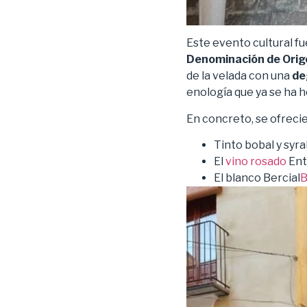
Este evento cultural f
Denominación de Orig
de la velada con una
de
enología que ya se ha 
En concreto, se ofrecie
Tinto bobal y syr
El
vino rosado
Ent
El blanco Bercial
B