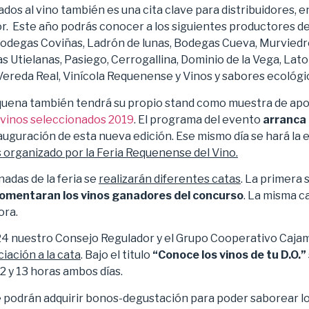
dos al vino también es una cita clave para distribuidores, 
r. Este año podrás conocer a los siguientes productores de 
odegas Coviñas, Ladrón de lunas, Bodegas Cueva, Murviedr
 Utielanas, Pasiego, Cerrogallina, Dominio de la Vega, Lator
Vereda Real, Vinícola Requenense y Vinos y sabores ecológi
quena también tendrá su propio stand como muestra de apo
vinos seleccionados 2019
. El programa del evento
arranca 
auguración de esta nueva edición. Ese mismo día se hará la 
 organizado por la Feria Requenense del Vino.
adas de la feria se
realizarán diferentes catas
. La primera 
comentaran los vinos ganadores del concurso
. La misma ca
ora.
 24 nuestro Consejo Regulador y el Grupo Cooperativo Cajam
ciación a la cata
. Bajo el titulo
“Conoce los vinos de tu D.O.”
12 y 13 horas ambos días.
 podrán adquirir bonos-degustación para poder saborear l