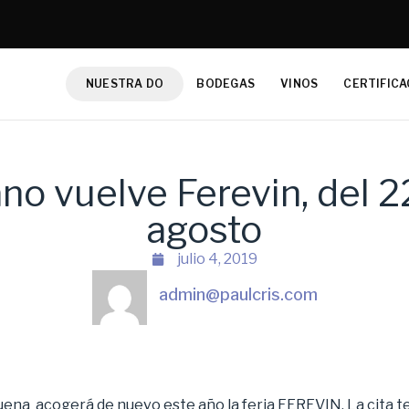
NUESTRA DO
BODEGAS
VINOS
CERTIFICA
no vuelve Ferevin, del 2
agosto
julio 4, 2019
admin@paulcris.com
quena acogerá de nuevo este año la feria FEREVIN. La cita t