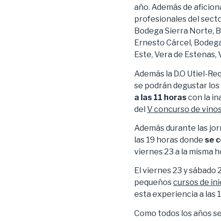
año. Además de aficiona
profesionales del secto
Bodega Sierra Norte, B
Ernesto Cárcel, Bodegas
Este, Vera de Estenas, 
Además la D.O Utiel-Re
se podrán degustar los
a las 11 horas
con la in
del
V concurso de vinos
Además durante las jorn
las 19 horas donde
se 
viernes 23 a la misma h
El viernes 23 y sábado
pequeños
cursos de ini
esta experiencia a las 
Como todos los años se