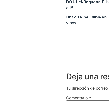
DO Utiel-Requena
. El
a 15.
Una
cita ineludible
en l
vinos.
Deja una r
Tu dirección de correo
Comentario
*