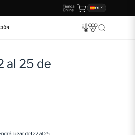
ES
CIÓN
2 al 25 de
endrá lugar del
22 al 25