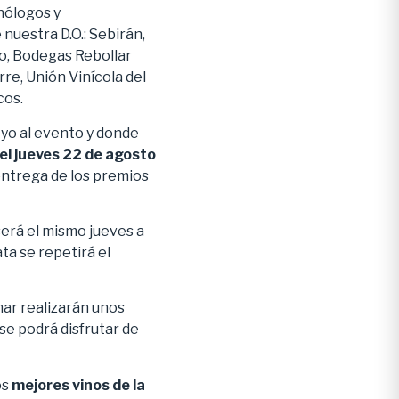
enólogos y
nuestra D.O.: Sebirán,
o, Bodegas Rebollar
re, Unión Vinícola del
cos.
yo al evento y donde
el jueves 22 de agosto
entrega de los premios
será el mismo jueves a
ta se repetirá el
ar realizarán unos
se podrá disfrutar de
os
mejores vinos de la