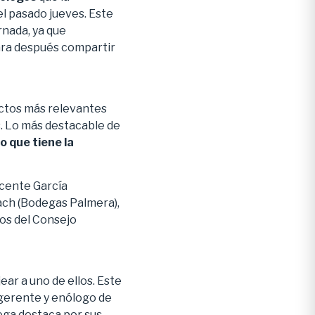
l pasado jueves. Este
rnada, ya que
para después compartir
ctos más relevantes
es. Lo más destacable de
o que tiene la
icente García
ach (Bodegas Palmera),
cos del Consejo
ar a uno de ellos. Este
xgerente y enólogo de
dega destaca por sus