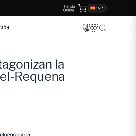
ES
CIÓN
tagonizan la
iel-Requena
nólogos
que la