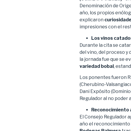
Denominación de Origen
año, los propios enólog
explicaron
curiosidade
impresiones con el res
Los vinos catado
Durante la cita se cata
del vino, del proceso y
la jornada fue que se e
variedad bobal
, estan
Los ponentes fueron Ra
(Cherubino-Valsangiaco
Dani Expósito (Dominio 
Regulador al no poder a
Reconocimiento a
El Consejo Regulador a
año el reconocimiento 
Bodegas Palmera
tras