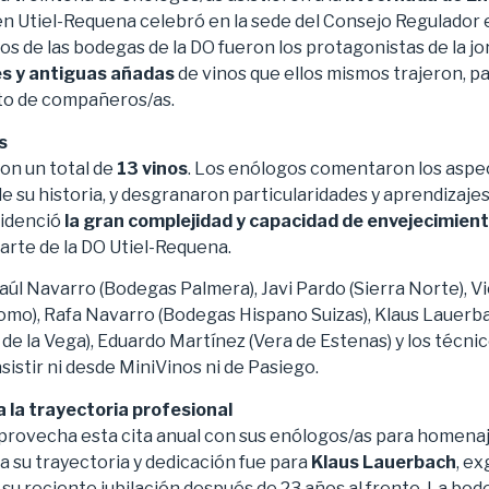
 Utiel-Requena celebró en la sede del Consejo Regulador e
os de las bodegas de la DO fueron los protagonistas de la jo
s y antiguas
añadas
de vinos que ellos mismos trajeron, 
to de compañeros/as.
s
ron un total de
13 vinos
. Los enólogos comentaron los aspe
 de su historia, y desgranaron particularidades y aprendizaj
videnció
la gran complejidad y capacidad de envejecimient
darte de la DO Utiel-Requena.
úl Navarro (Bodegas Palmera), Javi Pardo (Sierra Norte), V
mo), Rafa Navarro (Bodegas Hispano Suizas), Klaus Lauerb
de la Vega), Eduardo Martínez (Vera de Estenas) y los técni
sistir ni desde MiniVinos ni de Pasiego.
 la trayectoria profesional
provecha esta cita anual con sus enólogos/as para homenaje
a su trayectoria y dedicación fue para
Klaus Lauerbach
, e
 su reciente jubilación después de 23 años al frente. La bo