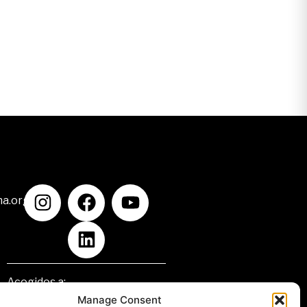
na.org
Acogidos a:
Manage Consent