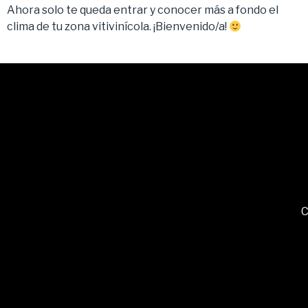
Ahora solo te queda entrar y conocer más a fondo el
clima de tu zona vitivinícola. ¡Bienvenido/a!
C