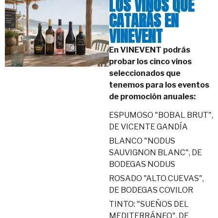
LOS VINOS QUE
CATARÁS EN
VINEVENT
En VINEVENT podrás
probar los cinco vinos
seleccionados que
tenemos para los eventos
de promoción anuales:
ESPUMOSO "BOBAL BRUT",
DE VICENTE GANDÍA
BLANCO "NODUS
SAUVIGNON BLANC", DE
BODEGAS NODUS
ROSADO "ALTO CUEVAS",
DE BODEGAS COVILOR
TINTO: "SUEÑOS DEL
MEDITERRÁNEO", DE