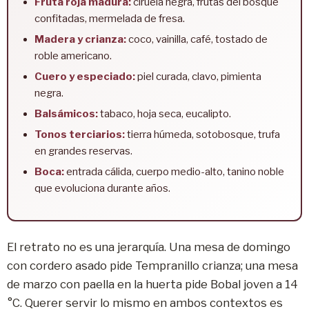
Fruta roja madura:
ciruela negra, frutas del bosque
confitadas, mermelada de fresa.
Madera y crianza:
coco, vainilla, café, tostado de
roble americano.
Cuero y especiado:
piel curada, clavo, pimienta
negra.
Balsámicos:
tabaco, hoja seca, eucalipto.
Tonos terciarios:
tierra húmeda, sotobosque, trufa
en grandes reservas.
Boca:
entrada cálida, cuerpo medio-alto, tanino noble
que evoluciona durante años.
El retrato no es una jerarquía. Una mesa de domingo
con cordero asado pide Tempranillo crianza; una mesa
de marzo con paella en la huerta pide Bobal joven a 14
°C. Querer servir lo mismo en ambos contextos es