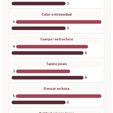
3
Color e intensidad
5
3
Cuerpo / estructura
4
4
Tanino joven
3
4
Frescor en boca
5
3