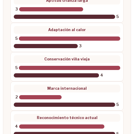
Aptitud crianza larga
3
5
Adaptación al calor
5
3
Conservación viña vieja
5
4
Marca internacional
2
5
Reconocimiento técnico actual
4
5