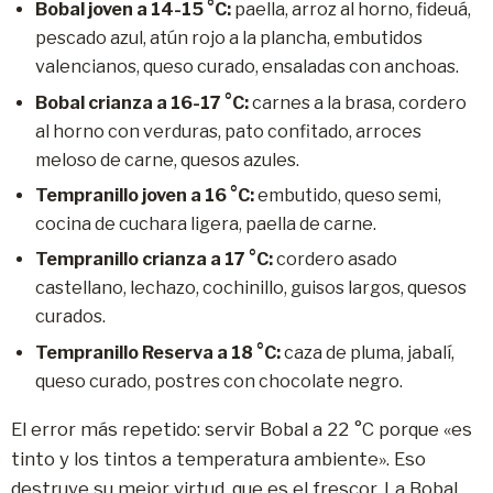
Bobal joven a 14-15 °C:
paella, arroz al horno, fideuá,
pescado azul, atún rojo a la plancha, embutidos
valencianos, queso curado, ensaladas con anchoas.
Bobal crianza a 16-17 °C:
carnes a la brasa, cordero
al horno con verduras, pato confitado, arroces
meloso de carne, quesos azules.
Tempranillo joven a 16 °C:
embutido, queso semi,
cocina de cuchara ligera, paella de carne.
Tempranillo crianza a 17 °C:
cordero asado
castellano, lechazo, cochinillo, guisos largos, quesos
curados.
Tempranillo Reserva a 18 °C:
caza de pluma, jabalí,
queso curado, postres con chocolate negro.
El error más repetido: servir Bobal a 22 °C porque «es
tinto y los tintos a temperatura ambiente». Eso
destruye su mejor virtud, que es el frescor. La Bobal