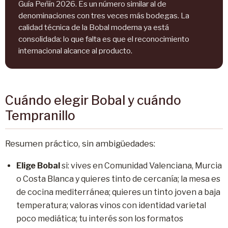
Guía Peñín 2026. Es un número similar al de
denominaciones con tres veces más bodegas. La
calidad técnica de la Bobal moderna ya está
consolidada: lo que falta es que el reconocimiento
internacional alcance al producto.
Cuándo elegir Bobal y cuándo
Tempranillo
Resumen práctico, sin ambigüedades:
Elige Bobal
si: vives en Comunidad Valenciana, Murcia
o Costa Blanca y quieres tinto de cercanía; la mesa es
de cocina mediterránea; quieres un tinto joven a baja
temperatura; valoras vinos con identidad varietal
poco mediática; tu interés son los formatos