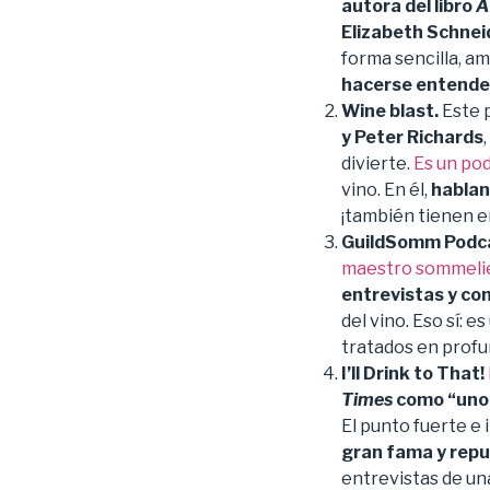
autora del libro
A
Elizabeth Schnei
forma sencilla, a
hacerse entende
Wine blast.
Este 
y Peter Richards
divierte.
Es un po
vino. En él,
hablan
¡también tienen e
GuildSomm Podca
maestro sommeli
entrevistas y co
del vino. Eso sí: 
tratados en profu
I’ll Drink to That!
Times
como “uno 
El punto fuerte e
gran fama y rep
entrevistas de una