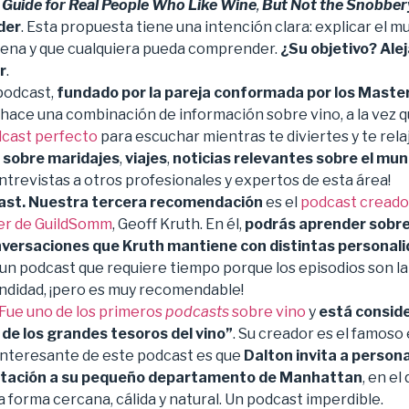
 Guide for Real People Who Like Wine
,
But Not the Snobber
der
. Esta propuesta tiene una intención clara: explicar el m
mena y que cualquiera pueda comprender.
¿Su objetivo? Ale
r
.
podcast,
fundado por la pareja conformada por los Master
, hace una combinación de información sobre vino, a la vez 
dcast perfecto
para escuchar mientras te diviertes y te rel
 sobre maridajes
,
viajes
,
noticias relevantes sobre el mun
ntrevistas a otros profesionales y expertos de esta área!
st. Nuestra tercera recomendación
es el
podcast creado 
er de GuildSomm
, Geoff Kruth. En él,
podrás aprender sobre 
nversaciones que Kruth mantiene con distintas personalid
es un podcast que requiere tiempo porque los episodios son l
ndidad, ¡pero es muy recomendable!
Fue uno de los primeros
podcasts
sobre vino
y
está conside
de los grandes tesoros del vino”
. Su creador es el famoso 
 interesante de este podcast es que
Dalton invita a person
utación a su pequeño departamento de Manhattan
, en el
 forma cercana, cálida y natural. Un podcast imperdible.