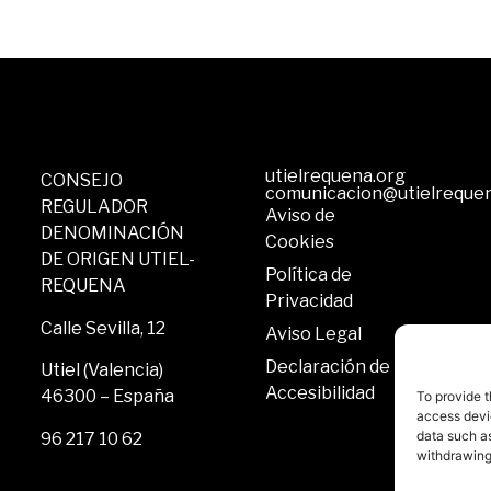
utielrequena.org
CONSEJO
comunicacion@utielreque
REGULADOR
Aviso de
DENOMINACIÓN
Cookies
DE ORIGEN UTIEL-
Política de
REQUENA
Privacidad
Calle Sevilla, 12
Aviso Legal
Declaración de
Utiel (Valencia)
Accesibilidad
46300 – España
To provide t
access devic
data such as
96 217 10 62
withdrawing