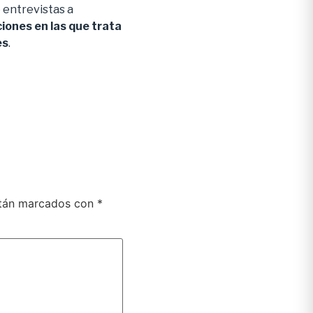
e entrevistas a
iones en las que trata
es
.
stán marcados con
*