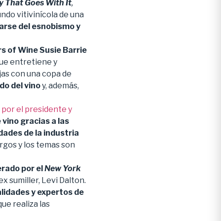
y That Goes With It
,
undo vitivinícola de una
jarse del esnobismo y
s of Wine Susie Barrie
que entretiene y
ajas con una copa de
do del vino
y, además,
por el presidente y
vino gracias a las
ades de la industria
argos y los temas son
rado por el
New York
ex sumiller, Levi Dalton.
alidades y expertos de
 que realiza las