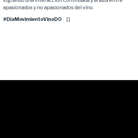
logrando una interacción continuada y al alza entre
apasionados y no apasionados del vino.
#DíaMovimientoVinoDO
[:]