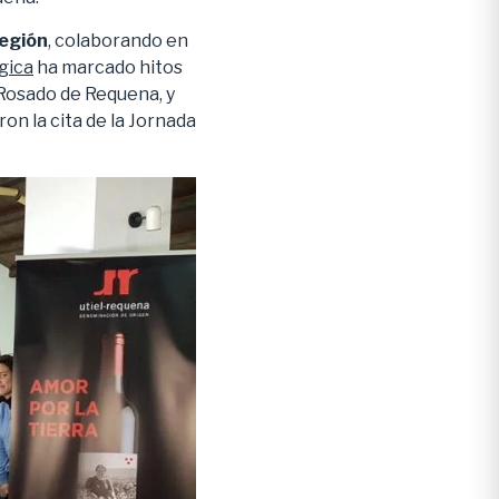
región
, colaborando en
gica
ha marcado hitos
 Rosado de Requena, y
 la cita de la Jornada