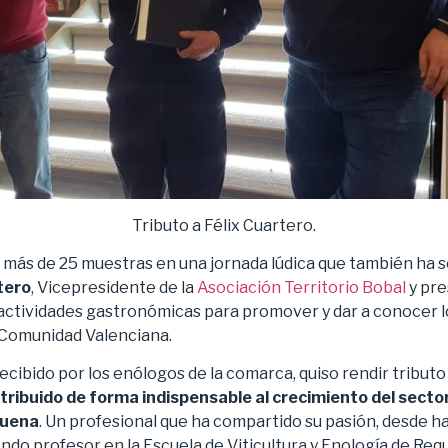
Tributo a Félix Cuartero.
 más de 25 muestras en una jornada lúdica que también ha 
tero
, Vicepresidente de la
Asociación Territorio Bobal
y pre
 actividades gastronómicas para promover y dar a conocer 
 Comunidad Valenciana.
cibido por los enólogos de la comarca, quiso rendir tributo 
tribuido de forma indispensable al crecimiento del sector 
quena
. Un profesional que ha compartido su pasión, desde h
ndo profesor en la Escuela de Viticultura y Enología de Req