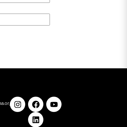
na.org