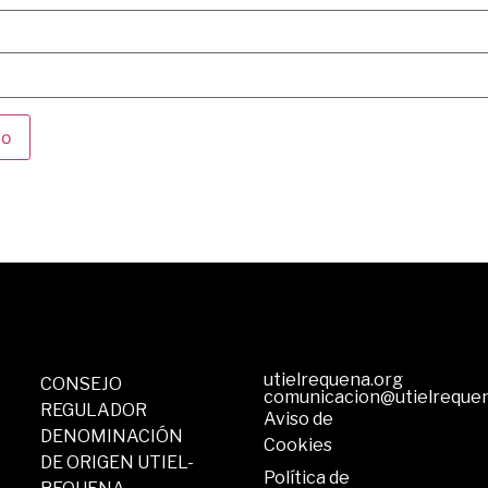
utielrequena.org
CONSEJO
comunicacion@utielreque
REGULADOR
Aviso de
DENOMINACIÓN
Cookies
DE ORIGEN UTIEL-
Política de