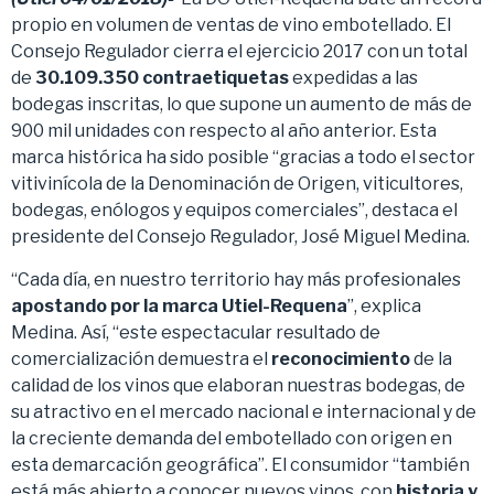
propio en volumen de ventas de vino embotellado. El
Consejo Regulador cierra el ejercicio 2017 con un total
de
30.109.350 contraetiquetas
expedidas a las
bodegas inscritas, lo que supone un aumento de más de
900 mil unidades con respecto al año anterior. Esta
marca histórica ha sido posible “gracias a todo el sector
vitivinícola de la Denominación de Origen, viticultores,
bodegas, enólogos y equipos comerciales”, destaca el
presidente del Consejo Regulador, José Miguel Medina.
“Cada día, en nuestro territorio hay más profesionales
apostando por la marca Utiel-Requena
”, explica
Medina. Así, “este espectacular resultado de
comercialización demuestra el
reconocimiento
de la
calidad de los vinos que elaboran nuestras bodegas, de
su atractivo en el mercado nacional e internacional y de
la creciente demanda del embotellado con origen en
esta demarcación geográfica”. El consumidor “también
está más abierto a conocer nuevos vinos, con
historia y