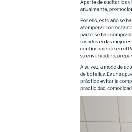
Aparte de auditar los v
anualmente, promocion
Por ello, este año se h
atemperar correctamente
parte, se han comprad
rosados en las mejores 
continuamente en el Pan
su envergadura, prepar
A su vez, a modo de ac
de botellas. Es una ap
práctico evitar la comp
practicidad, comodidad