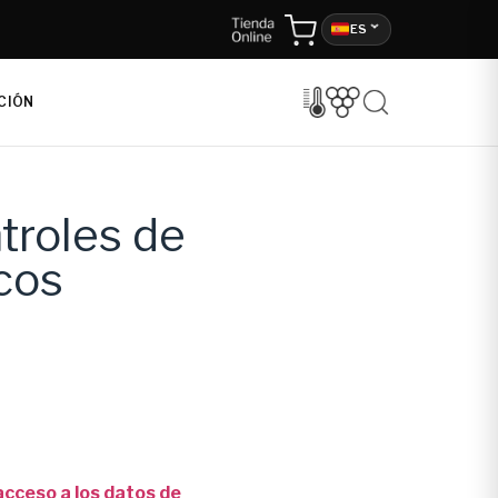
ES
CIÓN
troles de
cos
acceso a los datos de