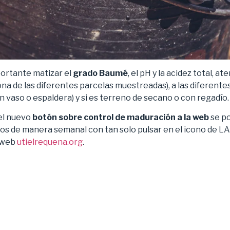
portante matizar el
grado Baumé
, el pH y la acidez total, a
ona de las diferentes parcelas muestreadas), a las diferentes
n vaso o espaldera) y si es terreno de secano o con regadío.
el nuevo
botón sobre control de maduración a la web
se po
tos de manera semanal con tan solo pulsar en el icono de LA
a web
utielrequena.org
.