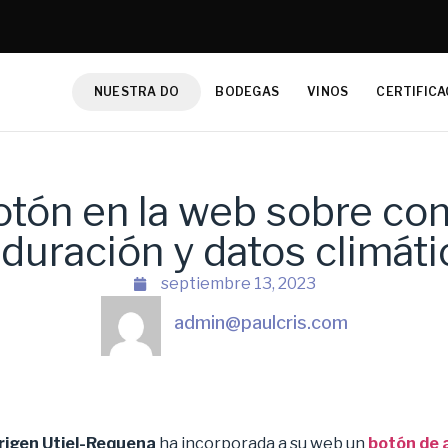
NUESTRA DO
BODEGAS
VINOS
CERTIFICA
tón en la web sobre con
duración y datos climáti
septiembre 13, 2023
admin@paulcris.com
rigen Utiel-Requena
ha incorporada a su web un
botón de 