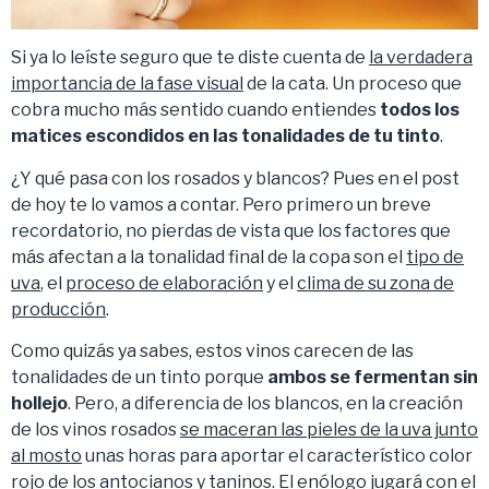
Si ya lo leíste seguro que te diste cuenta de
la verdadera
importancia de la fase visual
de la cata. Un proceso que
cobra mucho más sentido cuando entiendes
todos los
matices escondidos en las tonalidades de tu tinto
.
¿Y qué pasa con los rosados y blancos? Pues en el post
de hoy te lo vamos a contar. Pero primero un breve
recordatorio, no pierdas de vista que los factores que
más afectan a la tonalidad final de la copa son el
tipo de
uva
, el
proceso de elaboración
y el
clima de su zona de
producción
.
Como quizás ya sabes, estos vinos carecen de las
tonalidades de un tinto porque
ambos se fermentan sin
hollejo
. Pero, a diferencia de los blancos, en la creación
de los vinos rosados
se maceran las pieles de la uva junto
al mosto
unas horas para aportar el característico color
rojo de los antocianos y taninos. El enólogo jugará con el