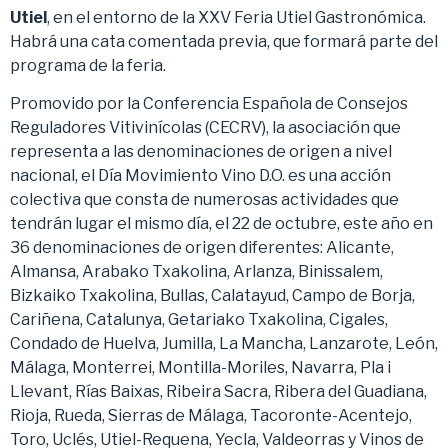
Utiel
, en el entorno de la XXV Feria Utiel Gastronómica.
Habrá una cata comentada previa, que formará parte del
programa de la feria.
Promovido por la Conferencia Española de Consejos
Reguladores Vitivinícolas (CECRV), la asociación que
representa a las denominaciones de origen a nivel
nacional, el Día Movimiento Vino D.O. es una acción
colectiva que consta de numerosas actividades que
tendrán lugar el mismo día, el 22 de octubre, este año en
36 denominaciones de origen diferentes: Alicante,
Almansa, Arabako Txakolina, Arlanza, Binissalem,
Bizkaiko Txakolina, Bullas, Calatayud, Campo de Borja,
Cariñena, Catalunya, Getariako Txakolina, Cigales,
Condado de Huelva, Jumilla, La Mancha, Lanzarote, León,
Málaga, Monterrei, Montilla-Moriles, Navarra, Pla i
Llevant, Rías Baixas, Ribeira Sacra, Ribera del Guadiana,
Rioja, Rueda, Sierras de Málaga, Tacoronte-Acentejo,
Toro, Uclés, Utiel-Requena, Yecla, Valdeorras y Vinos de