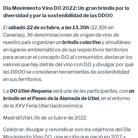
Día Movimiento Vino DO 2022: Un gran brindis por la
diversidad y por la sostenibilidad de las DDOO
El
sábado 22 de octubre, a las 13.30h
(12.30h en
Canarias), 36 denominaciones de origen de vino de
nuestro país organizan un
brindis colectivo
y simultáneo
en lugares emblemáticos de sus respectivos territorios
para acercar el concepto D.O. al consumidor, destacar los
valores que hay detrás del vino con D.O. y divulgar por qué
las DDOO se consideran herramientas de sostenibilidad
en sus territorios.
La
DO Utiel-Requena
será una de las participantes, con
un
brindis en el Paseo de la Alameda de Utiel
, en el entorno
de la XXV Feria Utiel Gastronómica
Madrid/Utiel, 06 de octubre de 2022.
Celebrar, divulgar y reivindicar son los objetivos del Día
Movimiento Vino D.O., una acción que nació en 2017 y