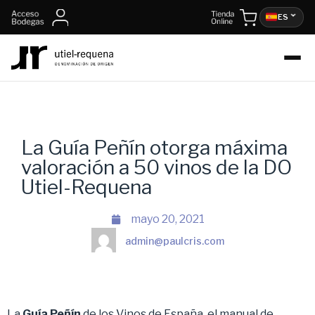
ES
La Guía Peñín otorga máxima
valoración a 50 vinos de la DO
Utiel-Requena
mayo 20, 2021
admin@paulcris.com
La
Guía Peñín
de los Vinos de España, el manual de