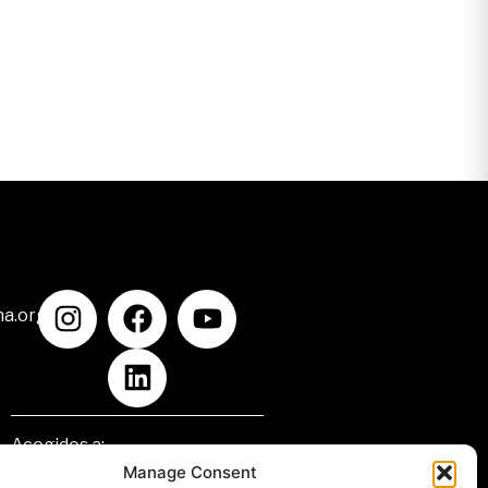
na.org
Acogidos a:
Manage Consent