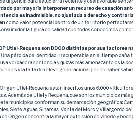
de urgencia para estudiar la reciente y desfavorable senten
rdado por mayoría interponer un recurso de casación ant
ntencia es inadmisible, no ajustada a derecho y contraria 
gen
como valor potencial dentro de un territorio perfectam
el consumidor la figura de calidad que todos conocemos com
DOP Utiel-Requena son DDOO distintas por sus factores n
. Una pérdida de identidad irrecuperable en el tiempo daña 
uya verdadera sentencia y quizás más amenazante es la de
ueblos y la falta de relevo generacional por no haber sabi
Origen Utiel-Requena están inscritos unos 6.000 viticultore
as. Además de Utiel y Requena, que son los municipios más
siete municipios conforman su demarcación geográfica: Ca
les, Siete Aguas, Sinarcas, Venta del Moro y Villargordo del
de Origen concentra la mayor extensión de viñedo y bodeg