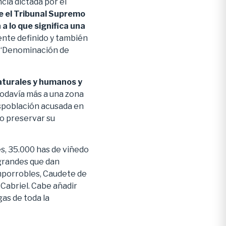
cia dictada por el
e el Tribunal Supremo
a lo que significa una
ente definido y también
o “Denominación de
aturales y humanos y
todavía más a una zona
spoblación acusada en
do preservar su
s, 35.000 has de viñedo
 grandes que dan
mporrobles, Caudete de
 Cabriel. Cabe añadir
as de toda la