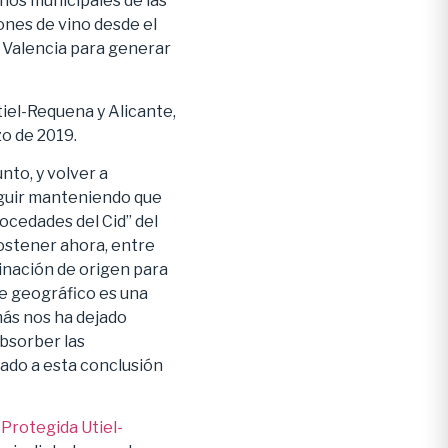
nos municipales de las
nes de vino desde el
P Valencia para generar
iel-Requena y Alicante,
o de 2019.
nto, y volver a
seguir manteniendo que
Mocedades del Cid” del
sostener ahora, entre
inación de origen para
re geográfico es una
más nos ha dejado
absorber las
ado a esta conclusión
Protegida Utiel-