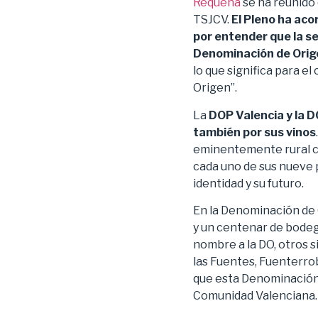
Requena
se ha reunido 
TSJCV.
El Pleno ha aco
por entender que la se
Denominación de Ori
lo que significa para 
Origen”.
La
DOP Valencia y la 
también por sus vinos
eminentemente rural c
cada uno de sus nueve p
identidad y su futuro.
En la Denominación de 
y un centenar de bodeg
nombre a la DO, otros 
las Fuentes, Fuenterrob
que esta Denominación 
Comunidad Valenciana.