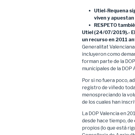
Utiel-Requena sig
viven y apuestan p
RESPETO también 
Utiel (24/07/2019).-
E
un recurso en 2011 an
Generalitat Valenciana
incluyeron como demarc
forman parte de la DOP
municipales de la DOP A
Por si no fuera poco, a
registro de viñedo toda
menospreciando la volun
de los cuales han inscri
La DOP Valencia en 2011
desde hace tiempo, de 
propios (lo que está ri