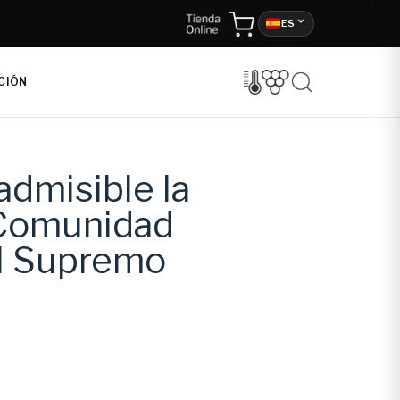
ES
CIÓN
dmisible la
a Comunidad
nal Supremo