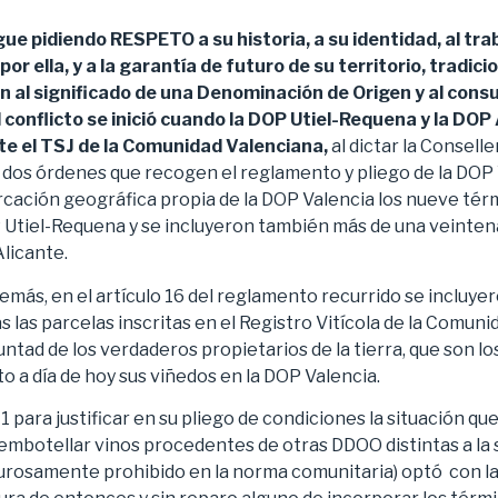
ue pidiendo RESPETO a su historia, a su identidad, al tra
or ella, y a la garantía de futuro de su territorio, tradici
al significado de una Denominación de Origen y al cons
l conflicto se inició cuando la DOP Utiel-Requena y la DO
te el TSJ de la Comunidad Valenciana,
al dictar la Conselle
 dos órdenes que recogen el reglamento y pliego de la DOP 
ación geográfica propia de la DOP Valencia los nueve tér
 Utiel-Requena y se incluyeron también más de una veinten
licante.
demás, en el artículo 16 del reglamento recurrido se incluye
s las parcelas inscritas en el Registro Vitícola de la Comuni
tad de los verdaderos propietarios de la tierra, que son los
to a día de hoy sus viñedos en la DOP Valencia.
 para justificar en su pliego de condiciones la situación qu
embotellar vinos procedentes de otras DDOO distintas a la 
gurosamente prohibido en la norma comunitaria) optó con la