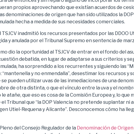
ura de entonces y sin reparo alguno de incorporar los térmi
ueran propios aprovechando que existían acuerdos de cesio
las denominaciones de origen que han sido utilizados la DO
mulada hecha a medida de sus necesidades comerciales.
l TSJCV inadmitió los recursos presentados por las DDOO Ut
gida y anulada por el Tribunal Supremo en sentencia de marz
o dio la oportunidad al TSJCV de entrar en el fondo del asu
uestión debatida, en lugar de adaptarse a sus criterios y 
simulada, ha sorprendido a los recurrentes y siguiendo las “
: “mantenella y no enmendalla”, desestimar los recursos y 
e se pueden utilizar uvas de las inmediaciones de una denom
bre de otra distinta, o que el vínculo entre la uva y el nomb
le atañe, que eso es cosa de la Comisión Europea y, lo que 
 el Tribunal que “la DOP Valencia no pretende suplantar ni 
gen Utiel-Requena y Alicante”. Desconocemos cómo ha lleg
el Pleno del Consejo Regulador de la
Denominación de Origen 