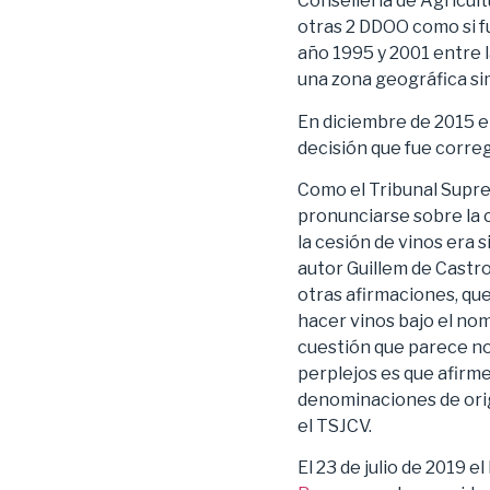
Conselleria de Agricult
otras 2 DDOO como si f
año 1995 y 2001 entre 
una zona geográfica si
En diciembre de 2015 e
decisión que fue corre
Como el Tribunal Suprem
pronunciarse sobre la c
la cesión de vinos era 
autor Guillem de Castro
otras afirmaciones, qu
hacer vinos bajo el nom
cuestión que parece no 
perplejos es que afirme
denominaciones de ori
el TSJCV.
El 23 de julio de 2019 