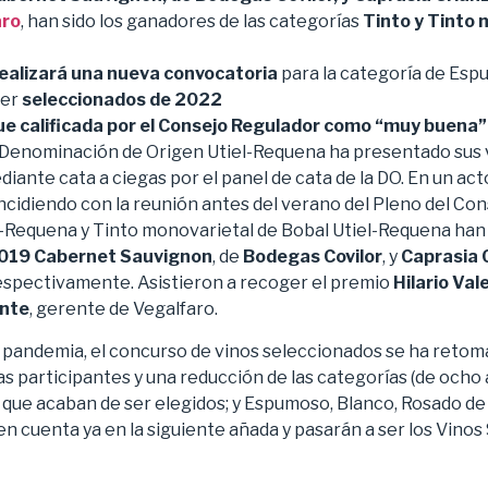
aro
, han sido los ganadores de las categorías
Tinto y Tinto 
realizará una nueva convocatoria
para la categoría de Esp
ser
seleccionados de 2022
e calificada por el Consejo Regulador como “muy buena”
Denominación de Origen Utiel-Requena ha presentado sus 
iante cata a ciegas por el panel de cata de la DO. En un ac
cidiendo con la reunión antes del verano del Pleno del Con
l-Requena y Tinto monovarietal de Bobal Utiel-Requena han 
019 Cabernet Sauvignon
, de
Bodegas Covilor
, y
Caprasia 
espectivamente. Asistieron a recoger el premio
Hilario Val
ente
, gerente de Vegalfaro.
la pandemia, el concurso de vinos seleccionados se ha reto
s participantes y una reducción de las categorías (de ocho a
 que acaban de ser elegidos; y Espumoso, Blanco, Rosado de
n cuenta ya en la siguiente añada y pasarán a ser los Vino