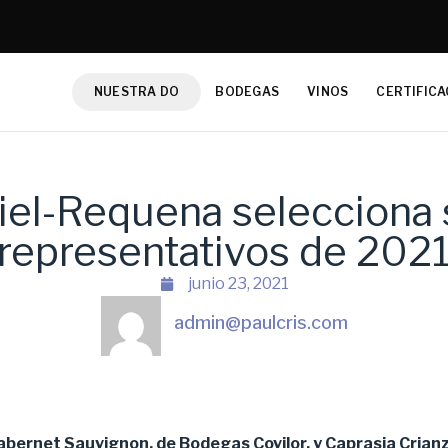
NUESTRA DO
BODEGAS
VINOS
CERTIFICA
iel-Requena selecciona 
representativos de 202
junio 23, 2021
admin@paulcris.com
bernet Sauvignon, de Bodegas Covilor, y Caprasia Crian