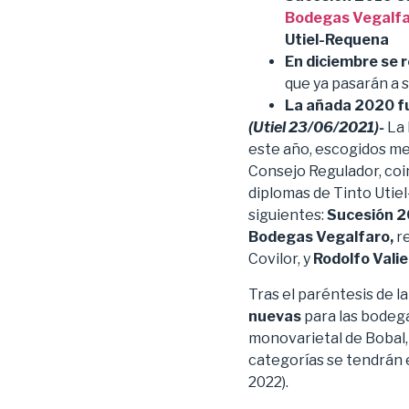
Bodegas Vegalf
Utiel-Requena
En diciembre se 
que ya pasarán a 
La añada 2020 fu
(Utiel 23/06/2021)-
La 
este año, escogidos med
Consejo Regulador, coin
diplomas de Tinto Utie
siguientes:
Sucesión 2
Bodegas Vegalfaro,
r
Covilor, y
Rodolfo Vali
Tras el paréntesis de 
nuevas
para las bodega
monovarietal de Bobal,
categorías se tendrán e
2022).