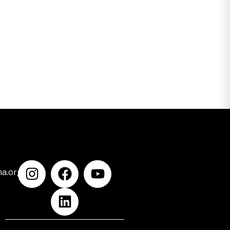
na.org