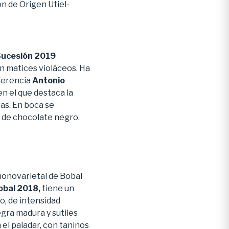
n de Origen Utiel-
Sucesión 2019
on matices violáceos. Ha
nferencia
Antonio
en el que destaca la
ras. En boca se
 de chocolate negro.
monovarietal de Bobal
obal 2018,
tiene un
o, de intensidad
gra madura y sutiles
 el paladar, con taninos