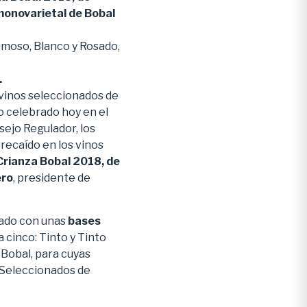
monovarietal de Bobal
umoso, Blanco y Rosado,
.
vinos seleccionados de
to celebrado hoy en el
sejo Regulador, los
recaído en los vinos
Crianza Bobal 2018, de
ero
, presidente de
mado con unas
bases
 cinco: Tinto y Tinto
 Bobal, para cuyas
s Seleccionados de