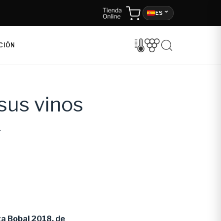
ES
CIÓN
sus vinos
1
za Bobal 2018, de