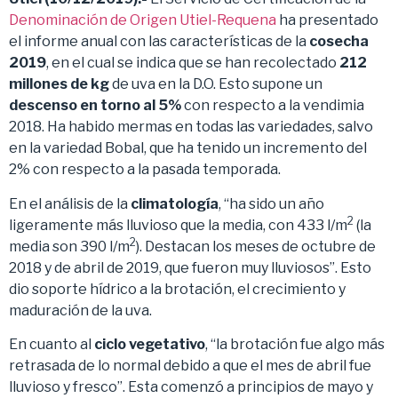
Denominación de Origen Utiel-Requena
ha presentado
el informe anual con las características de la
cosecha
2019
, en el cual se indica que se han recolectado
212
millones de kg
de uva en la D.O. Esto supone un
descenso en torno al 5%
con respecto a la vendimia
2018. Ha habido mermas en todas las variedades, salvo
en la variedad Bobal, que ha tenido un incremento del
2% con respecto a la pasada temporada.
En el análisis de la
climatología
, “ha sido un año
2
ligeramente más lluvioso que la media, con 433 l/m
(la
2
media son 390 l/m
). Destacan los meses de octubre de
2018 y de abril de 2019, que fueron muy lluviosos”. Esto
dio soporte hídrico a la brotación, el crecimiento y
maduración de la uva.
En cuanto al
ciclo vegetativo
, “la brotación fue algo más
retrasada de lo normal debido a que el mes de abril fue
lluvioso y fresco”. Esta comenzó a principios de mayo y