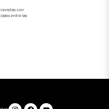
trevistas con
iales entre las
na.org