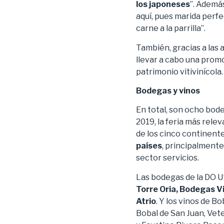
los japoneses
”. Además
aquí, pues marida perf
carne a la parrilla”.
También, gracias a las
llevar a cabo una prom
patrimonio vitivinícola.
Bodegas y vinos
En total, son ocho bod
2019, la feria más rele
de los cinco continent
países
, principalmente
sector servicios.
Las bodegas de la DO U
Torre Oria, Bodegas V
Atrio
. Y los vinos de B
Bobal de San Juan, Vet