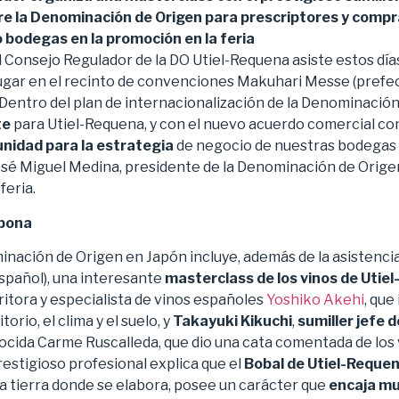
e la Denominación de Origen para prescriptores y compr
bodegas en la promoción en la feria
 Consejo Regulador de la DO Utiel-Requena asiste estos días
 lugar en el recinto de convenciones Makuhari Messe (prefe
Dentro del plan de internacionalización de la Denominación
te
para Utiel-Requena, y con el nuevo acuerdo comercial co
nidad para la estrategia
de negocio de nuestras bodegas g
osé Miguel Medina, presidente de la Denominación de Orig
feria.
ipona
nación de Origen en Japón incluye, además de la asistencia 
Español), una interesante
masterclass de los vinos de Utie
ritora y especialista de vinos españoles
Yoshiko Akehi
, que
torio, el clima y el suelo, y
Takayuki Kikuchi
,
sumiller jefe 
onocida Carme Ruscalleda, que dio una cata comentada de los 
estigioso profesional explica que el
Bobal de Utiel-Requen
la tierra donde se elabora, posee un carácter que
encaja mu