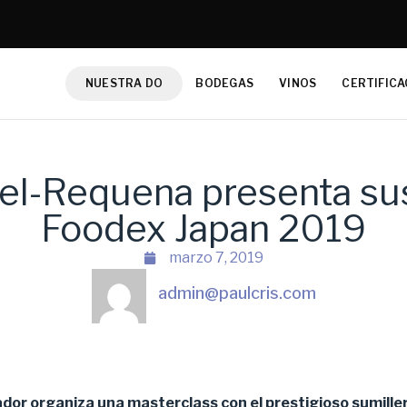
NUESTRA DO
BODEGAS
VINOS
CERTIFICA
el-Requena presenta su
Foodex Japan 2019
marzo 7, 2019
admin@paulcris.com
ador organiza una masterclass con
el prestigioso sumille