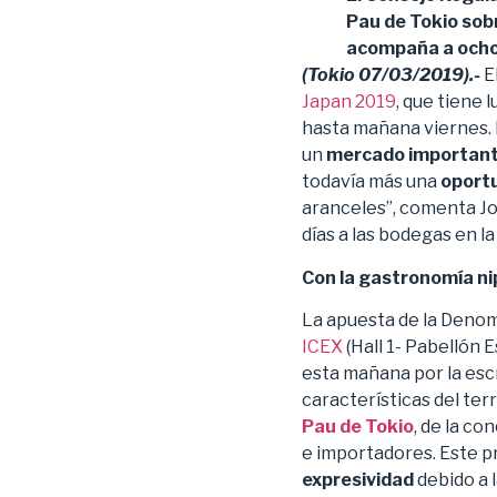
Pau de Tokio
sobr
acompaña a ocho 
(Tokio 07/03/2019).-
El
Japan 2019
, que tiene
hasta mañana viernes. 
un
mercado importan
todavía más una
oportu
aranceles”, comenta J
días a las bodegas en la 
Con la gastronomía n
La apuesta de la Denomi
ICEX
(Hall 1- Pabellón 
esta mañana por la esc
características del terri
Pau de Tokio
, de la c
e importadores. Este pr
expresividad
debido a 