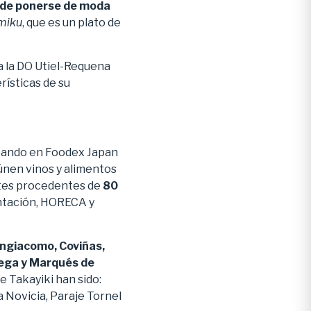
s de ponerse de moda
miku
, que es un plato de
a la DO Utiel-Requena
ísticas de su
cipando en Foodex Japan
eúnen vinos y alimentos
ntes procedentes de
80
entación, HORECA y
ngiacomo, Coviñas,
Vega y Marqués de
e Takayiki han sido:
 Novicia, Paraje Tornel