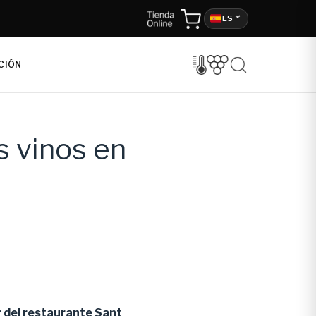
ES
CIÓN
s vinos en
r del restaurante Sant