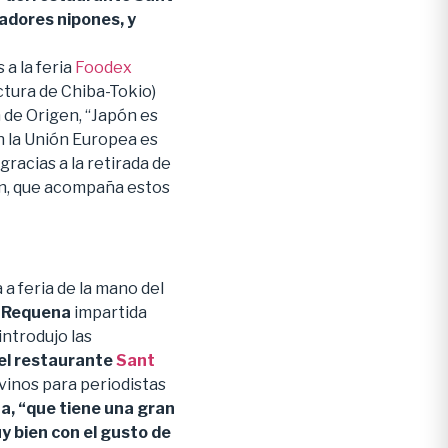
adores nipones, y
 a la feria
Foodex
ctura de Chiba-Tokio)
 de Origen, “Japón es
n la Unión Europea es
racias a la retirada de
en, que acompaña estos
a feria de la mano del
l-Requena
impartida
 introdujo las
del restaurante
Sant
vinos para periodistas
a, “que tiene una gran
y bien con el gusto de