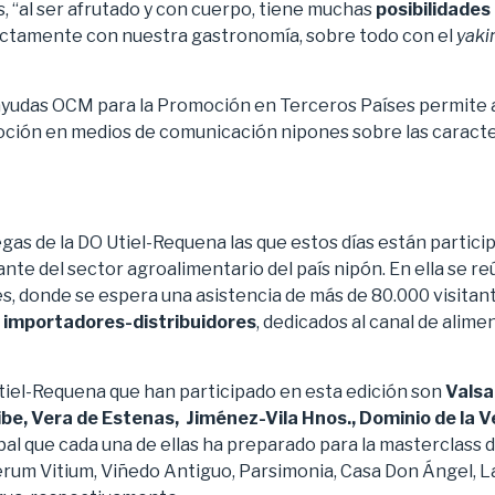
, “al ser afrutado y con cuerpo, tiene muchas
posibilidade
ectamente con nuestra gastronomía, sobre todo con el
yaki
 ayudas OCM para la Promoción en Terceros Países permite 
oción en medios de comunicación nipones sobre las caracter
egas de la DO Utiel-Requena las que estos días están parti
vante del sector agroalimentario del país nipón. En ella se r
es, donde se espera una asistencia de más de 80.000 visita
importadores-distribuidores
, dedicados al canal de alim
tiel-Requena que han participado en esta edición son
Valsa
ibe, Vera de Estenas, Jiménez-Vila Hnos., Dominio de la 
obal que cada una de ellas ha preparado para la masterclass d
erum Vitium, Viñedo Antiguo, Parsimonia, Casa Don Ángel, La