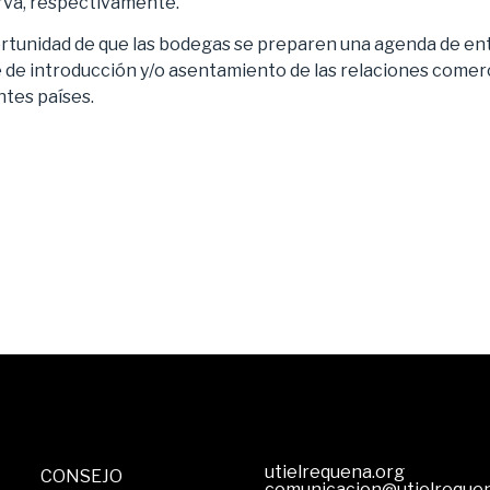
rva, respectivamente.
portunidad de que las bodegas se preparen una agenda de en
 de introducción y/o asentamiento de las relaciones comerc
ntes países.
utielrequena.org
CONSEJO
comunicacion@utielreque