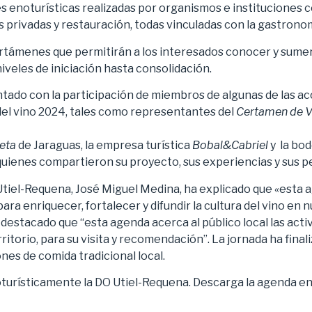
des enoturísticas realizadas por organismos e instituciones
privadas y restauración, todas vinculadas con la gastronomía
certámenes que permitirán a los interesados conocer y sumer
iveles de iniciación hasta consolidación.
tado con la participación de miembros de algunas de las ac
el vino 2024, tales como representantes del
Certamen de V
eta
de Jaraguas, la empresa turística
Bobal&Cabriel
y la bo
quienes compartieron su proyecto, sus experiencias y sus p
 Utiel-Requena, José Miguel Medina, ha explicado que «esta
ra enriquecer, fortalecer y difundir la cultura del vino en
destacado que “esta agenda acerca al público local las activ
itorio, para su visita y recomendación”. La jornada ha final
es de comida tradicional local.
turísticamente la DO Utiel-Requena. Descarga la agenda e