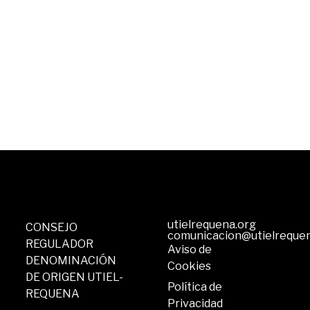
utielrequena.org
CONSEJO
comunicacion@utielreque
REGULADOR
Aviso de
DENOMINACIÓN
Cookies
DE ORIGEN UTIEL-
Política de
REQUENA
Privacidad