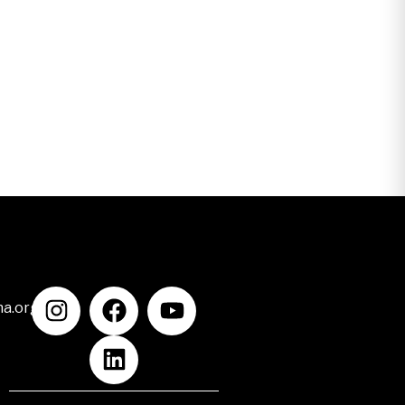
na.org