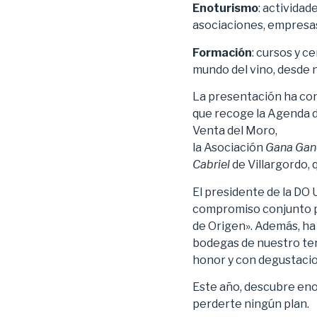
Enoturismo
: activida
asociaciones, empresas 
Formación
: cursos y 
mundo del vino, desde n
La presentación ha con
que recoge la Agenda d
Venta del Moro,
la Asociación
Gana Gan
Cabriel
de Villargordo, 
El presidente de la DO
compromiso conjunto pa
de Origen». Además, ha 
bodegas de nuestro terr
honor y con degustacion
Este año, descubre eno
perderte ningún plan.