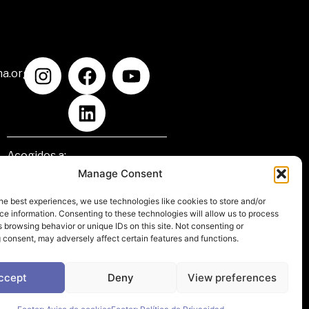
na.org
Acogidos a:
Manage Consent
he best experiences, we use technologies like cookies to store and/or
e information. Consenting to these technologies will allow us to process
 browsing behavior or unique IDs on this site. Not consenting or
 consent, may adversely affect certain features and functions.
ccept
Deny
View preferences