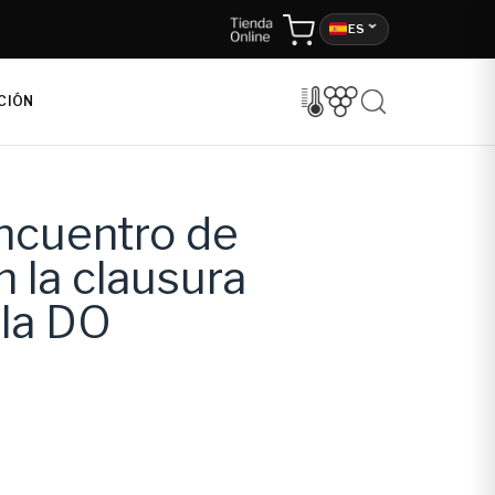
ES
CIÓN
encuentro de
n la clausura
 la DO