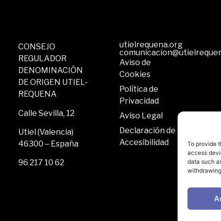
utielrequena.org
CONSEJO
comunicacion@utielreque
REGULADOR
Aviso de
DENOMINACIÓN
Cookies
DE ORIGEN UTIEL-
Política de
REQUENA
Privacidad
Calle Sevilla, 12
Aviso Legal
Declaración de
Utiel (Valencia)
Accesibilidad
46300 – España
To provide t
access devic
data such as
96 217 10 62
withdrawing
A