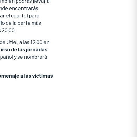
También podrás llevar a
nde encontrarás
ar el cuartel para
llo de la parte más
s 20:00.
 Utiel, a las 12:00 en
curso de las jornadas
.
spañol y se nombrará
omenaje a las víctimas