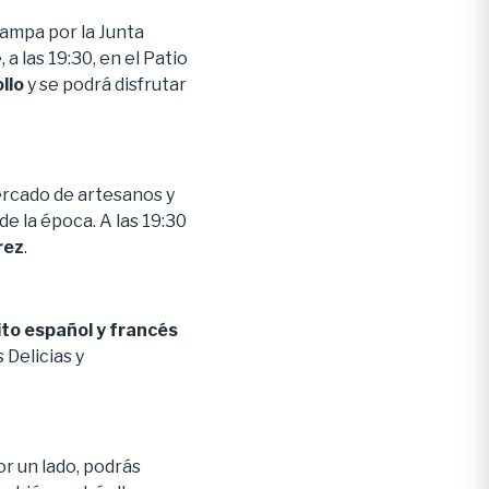
campa por la Junta
a las 19:30, en el Patio
llo
y se podrá disfrutar
ercado de artesanos y
e la época. A las 19:30
rez
.
ito español y francés
 Delicias y
or un lado, podrás