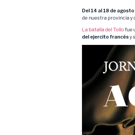
Del 14 al 18 de agosto 
de nuestra provincia y
La batalla del Tollo
fue 
del ejercito francés
y 