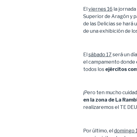
El
viernes 16
la jornada
Superior de Aragón y par
de las Delicias se hará 
de una exhibición de lo
El
sábado 17
será un dí
el campamento donde enc
todos los
ejércitos co
¡Pero ten mucho cuidad
en la zona de La Ramb
realizaremos el TE DE
Por último, el
domingo 