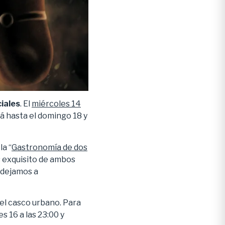
iales
. El
miércoles 14
rá hasta el domingo 18 y
a “
Gastronomía de dos
s exquisito de ambos
 dejamos a
el casco urbano. Para
s 16 a las 23:00 y