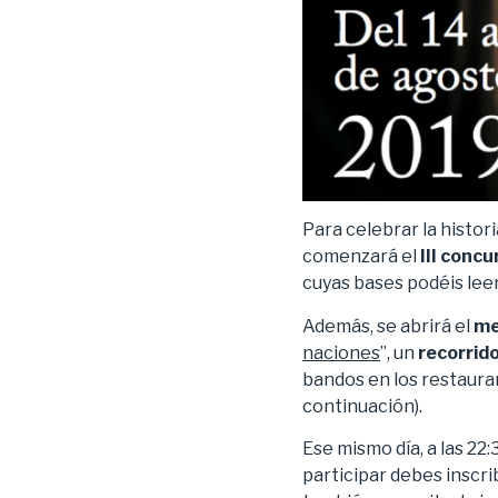
Para celebrar la histo
comenzará el
III conc
cuyas bases podéis lee
Además, se abrirá el
me
naciones
”, un
recorrid
bandos en los restaura
continuación).
Ese mismo día, a las 22
participar debes inscri