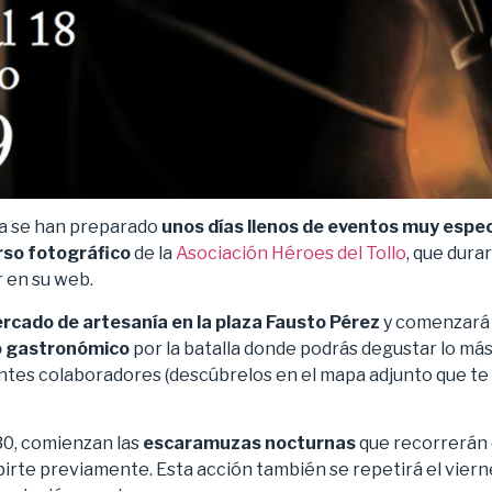
ria se han preparado
unos días llenos de eventos muy espec
urso fotográfico
de la
Asociación Héroes del Tollo
, que dura
r en su web.
rcado de artesanía en la plaza Fausto Pérez
y comenzará l
o gastronómico
por la batalla donde podrás degustar lo má
ntes colaboradores (descúbrelos en el mapa adjunto que te
:30, comienzan las
escaramuzas nocturnas
que recorrerán 
birte previamente. Esta acción también se repetirá el vierne