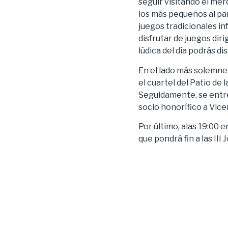
seguir visitando el mer
los más pequeños al pa
juegos tradicionales inf
disfrutar de juegos diri
lúdica del día podrás di
En el lado más solemne 
el cuartel del Patio de 
Seguidamente, se entre
socio honorífico a Vic
Por último, alas 19:00 e
que pondrá fin a las II