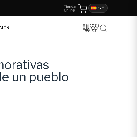
ES
CIÓN
morativas
 de un pueblo