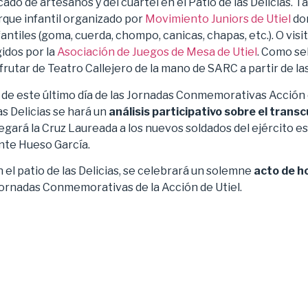
cado de artesanos y del cuartel en el Patio de las Delicias. 
rque infantil organizado por
Movimiento Juniors de Utiel
do
antiles (goma, cuerda, chompo, canicas, chapas, etc.). O visit
gidos por la
Asociación de Juegos de Mesa de Utiel
. Como se
sfrutar de Teatro Callejero de la mano de SARC a partir de la
de este último día de las Jornadas Conmemorativas Acción de
las Delicias se hará un
análisis participativo sobre el trans
gará la Cruz Laureada a los nuevos soldados del ejército e
ente Hueso García.
n el patio de las Delicias, se celebrará un solemne
acto de h
I Jornadas Conmemorativas de la Acción de Utiel.