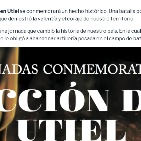
en Utiel
se conmemorará un hecho histórico. Una batalla p
 que
demostró la valentía y el coraje de nuestro territorio
.
una jornada que cambió la historia de nuestro país. En la cua
se le obligó a abandonar artillería pesada en el campo de bat