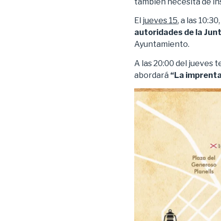
también necesita de in
El
jueves 15
, a las 10:30
autoridades de la Junt
Ayuntamiento.
A las 20:00 del jueves 
abordará
“La imprenta 